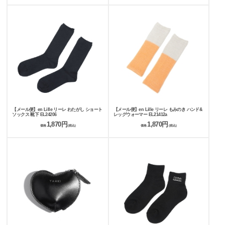
【メール便】en Lille リーレ わたがし ショート
【メール便】en Lille リーレ もみのき ハンド&
ソックス 靴下 EL24206
レッグウォーマー EL21412a
1,870円
1,870円
価格
(税込)
価格
(税込)