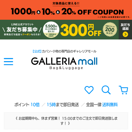
【公式】
カバン・小物の専門店のギャレリアモール
ポイント
10倍
15時
まで即日発送
全国一律
送料無料
《 お盆期間中も、休まず営業！ 15:00までのご注文で即日発送致しま
す！ 》