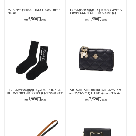
YAHKI ヤーキ SMOOTH MULTI CASE ポーチ
【メール便で送料無料】X-girl エックスガール
YH-640
PLUMP LOGO SHORT RIB SOCKS 靴下
105244054003
5,500円
1,980円
価格
(税込)
価格
(税込)
【メール便で送料無料】X-girl エックスガール
PAUL＆JOE ACCESSOIRES ポールアンドジ
PLUMP LOGO RIB SOCKS 靴下 105244054002
ョー アクセソワ QUILTING キーケース PJA-
W1256
1,980円
7,920円
価格
(税込)
価格
(税込)