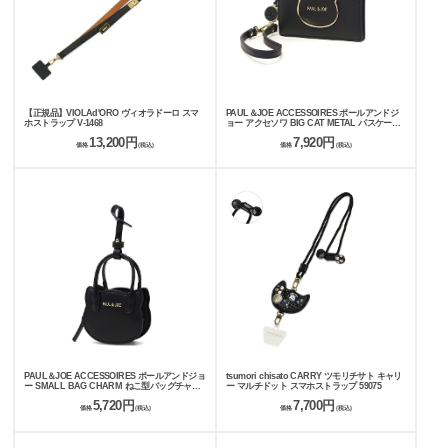
【正規品】VIOLAd'ORO ヴィオラドーロ スマ
PAUL＆JOE ACCESSOIRES ポールアンドジ
ホストラップ V-1468
ョー アクセソワ BIG CAT METAL パスケース
PJA-W1274
13,200円
7,920円
価格
(税込)
価格
(税込)
PAUL＆JOE ACCESSOIRES ポールアンドジョ
tsumori chisato CARRY ツモリチサト キャリ
ー SMALL BAG CHARM ねこ型バッグチャー
ー マルチドット スマホストラップ 59075
ム ポーチ PJA-P1301
5,720円
7,700円
価格
(税込)
価格
(税込)