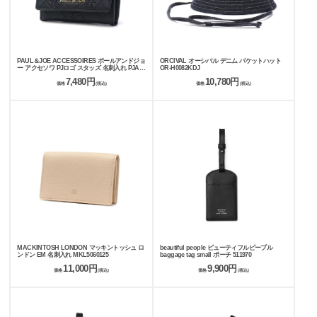
PAUL＆JOE ACCESSOIRES ポールアンドジョ
ORCIVAL オーシバル デニム バケットハット
ー アクセソワ PJロゴ スタッズ 名刺入れ PJA-
OR-H0082KDJ
W1073
7,480円
10,780円
価格
(税込)
価格
(税込)
MACKINTOSH LONDON マッキントッシュ ロ
beautiful people ビューティフルピープル
ンドン EM 名刺入れ MKL5060125
baggage tag small ポーチ 511970
11,000円
9,900円
価格
(税込)
価格
(税込)