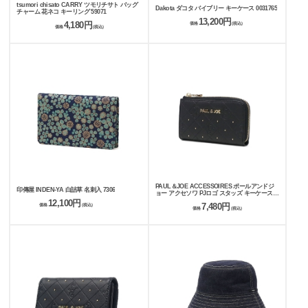
tsumori chisato CARRY ツモリチサト バッグ
Dakota ダコタ バイブリー キーケース 0031765
チャーム 花ネコ キーリング 59071
13,200円
4,180円
価格
(税込)
価格
(税込)
PAUL＆JOE ACCESSOIRES ポールアンドジ
印傳屋 INDEN-YA 白詰草 名刺入 7306
ョー アクセソワ PJロゴ スタッズ キーケース
PJA-W1075
12,100円
7,480円
価格
(税込)
価格
(税込)