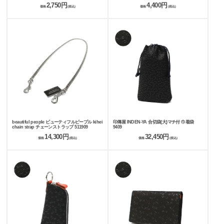
103243054010
2,750円
4,400円
価格
(税込)
価格
(税込)
beautiful people ビューティフルピープル kihei
印傳屋 INDEN-YA 合切袋(大)マチ付 巾着袋
chain strap チェーンストラップ 511909
9409
14,300円
32,450円
価格
(税込)
価格
(税込)