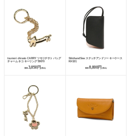
tsumori chisato CARRY ツモリチサト バッグ
StitchandSew ステッチアンドソー キーケース
チャーム ネコ キーリング 59070
KH101
3,850円
8,800円
価格
(税込)
価格
(税込)