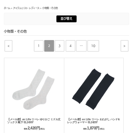
ホーム
>
アイテムリスト レディース
> 小物類・その他
並び替え
小物類・その他
<
>
1
2
3
4
…
10
【メール便】en Lille リーレ ゆりかご ミドル丈
【メール便】en Lille リーレ わたがし ハンド&
ソックス 靴下 EL24307
レッグウォーマー EL24207
2,420円
1,870円
価格
(税込)
価格
(税込)