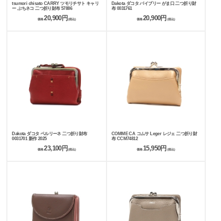
tsumori chisato CARRY ツモリチサト キャリ
Dakota ダコタ バイブリー がま口 二つ折り財
ー ぷちネコ 二つ折り財布 57886
布 0031761
20,900円
20,900円
価格
(税込)
価格
(税込)
Dakota ダコタ ペルリーネ 二つ折り財布
COMME CA コムサ Leger レジェ 二つ折り財
0031701 新作 2025
布 CCM74812
23,100円
15,950円
価格
(税込)
価格
(税込)