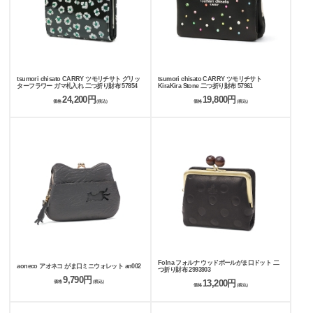
tsumori chisato CARRY ツモリチサト グリッ
tsumori chisato CARRY ツモリチサト
ターフラワー ガマ札入れ 二つ折り財布 57854
KiraKira Stone 二つ折り財布 57961
24,200円
19,800円
価格
(税込)
価格
(税込)
Folna フォルナ ウッドボールがま口ドット 二
aoneco アオネコ がま口ミニウォレット an002
つ折り財布 2993903
9,790円
13,200円
価格
(税込)
価格
(税込)