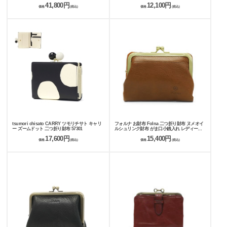
41,800円
12,100円
価格
(税込)
価格
(税込)
tsumori chisato CARRY ツモリチサト キャリ
フォルナ お財布 Folna 二つ折り財布 ヌメオイ
ー ズームドット 二つ折り財布 57301
ルシュリンク財布 がま口小銭入れ レディース
革 本革 2993666
17,600円
15,400円
価格
(税込)
価格
(税込)