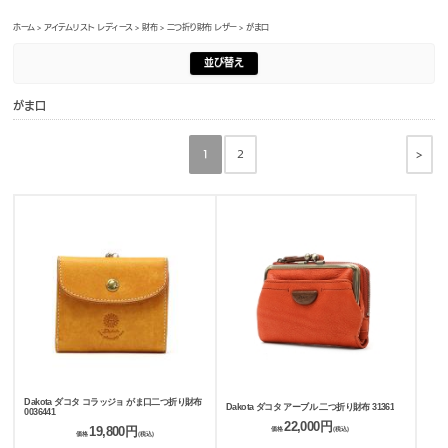
ホーム
>
アイテムリスト レディース
>
財布
>
二つ折り財布 レザー
> がま口
並び替え
がま口
>
1
2
Dakota ダコタ コラッジョ がま口二つ折り財布
Dakota ダコタ アーブル 二つ折り財布 31361
0036441
22,000円
19,800円
価格
(税込)
価格
(税込)