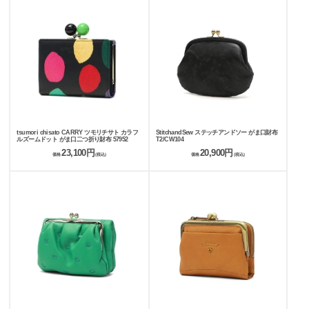
tsumori chisato CARRY ツモリチサト カラフ
StitchandSew ステッチアンドソー がま口財布
ルズームドット がま口二つ折り財布 57952
T2/CW104
23,100円
20,900円
価格
(税込)
価格
(税込)