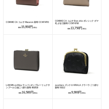
COMME CA コムサ Bon chic ボンシック ガマ
COMME CA コムサ Macaron 財布 CCM74701
札 がま口財布 CCM74760
15,950円
13,750円
価格
(税込)
価格
(税込)
LANVIN en Bleu ランバンオンブルー リュクサ
zucchero ズッケロ KRALA クラーラ 二つ折り
ンブール 口金二つ折り財布 482818
財布 55212
16,500円
9,900円
価格
(税込)
価格
(税込)