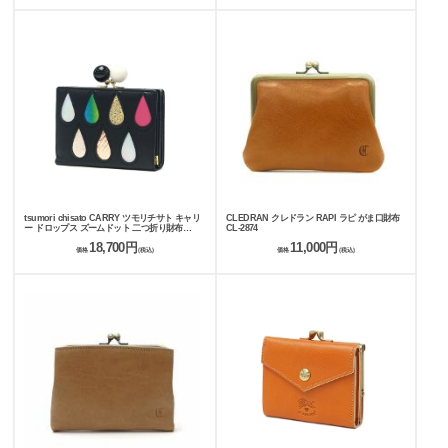
tsumori chisato CARRY ツモリチサト キャリ
CLEDRAN クレドラン RAPI ラピ がま口財布
ー ドロップス ズームドット 二つ折り財布
CL-2874
57881
18,700円
11,000円
価格
(税込)
価格
(税込)