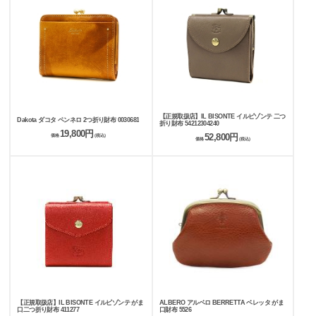
【正規取扱店】IL BISONTE イルビゾンテ 二つ
Dakota ダコタ ペンネロ 2つ折り財布 0030681
折り財布 54212304240
19,800円
52,800円
価格
(税込)
価格
(税込)
【正規取扱店】IL BISONTE イルビゾンテ がま
ALBERO アルベロ BERRETTA ベレッタ がま
口二つ折り財布 411277
口財布 5526