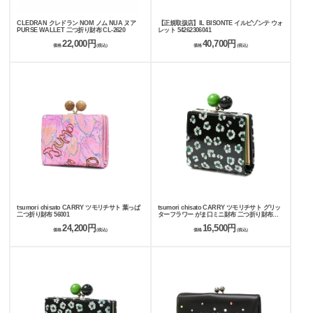
CLEDRAN クレドラン NOM ノム NUA ヌア
【正規取扱店】IL BISONTE イルビゾンテ ウォ
PURSE WALLET 二つ折り財布 CL-2620
レット 54262306041
22,000円
40,700円
価格
(税込)
価格
(税込)
tsumori chisato CARRY ツモリチサト 葉っぱ
tsumori chisato CARRY ツモリチサト グリッ
二つ折り財布 56001
ターフラワー がま口ミニ財布 二つ折り財布
57856
24,200円
16,500円
価格
(税込)
価格
(税込)