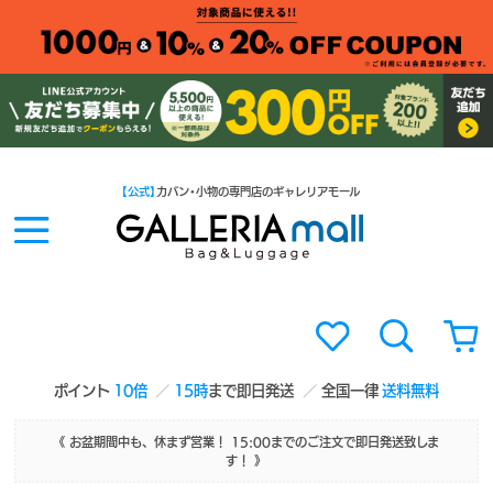
【公式】
カバン・小物の専門店のギャレリアモール
ポイント
10倍
15時
まで即日発送
全国一律
送料無料
《 お盆期間中も、休まず営業！ 15:00までのご注文で即日発送致しま
す！ 》