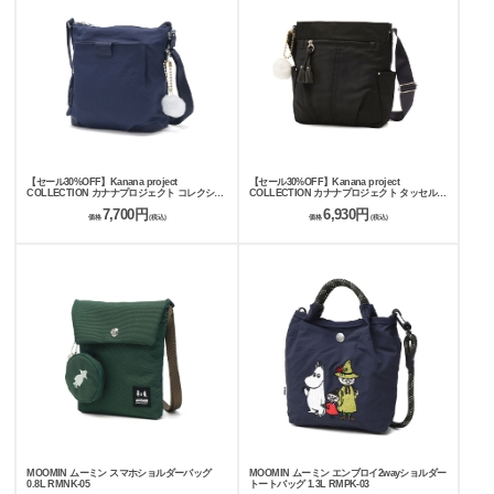
【セール30%OFF】Kanana project
【セール30%OFF】Kanana project
COLLECTION カナナプロジェクト コレクショ
COLLECTION カナナプロジェクト タッセル
ン ECD-1 ショルダーバッグ 7L 19082
ショルダーバッグ 6L 68871
7,700円
6,930円
価格
(税込)
価格
(税込)
MOOMIN ムーミン スマホショルダーバッグ
MOOMIN ムーミン エンブロイ2wayショルダー
0.8L RMNK-05
トートバッグ 1.3L RMPK-03