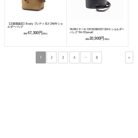
【正規取扱店】Brady ブレディ ELY 2WAYショ
ルダーバッグ
YAHKI ヤーキ CROSSBODY BAG ショルダー
47,300円
バッグ YH-731small
価格
(税込)
20,900円
価格
(税込)
>
1
2
3
4
…
8