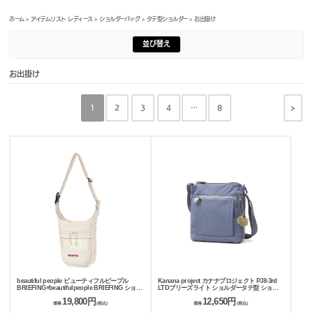
ホーム
>
アイテムリスト レディース
>
ショルダーバッグ
>
タテ型ショルダー
> お出掛け
並び替え
お出掛け
>
1
2
3
4
…
8
beautiful people ビューティフルピープル
Kanana project カナナプロジェクト PJ8-3rd
BRIEFING×beautifulpeople BRIEFING ショル
LTDブリーズライト ショルダータテ型 ショル
ダーバッグ CANVAS DAY TRIPPER SLIM
ダーバッグ 20133
19,800円
12,650円
1646612000
価格
(税込)
価格
(税込)