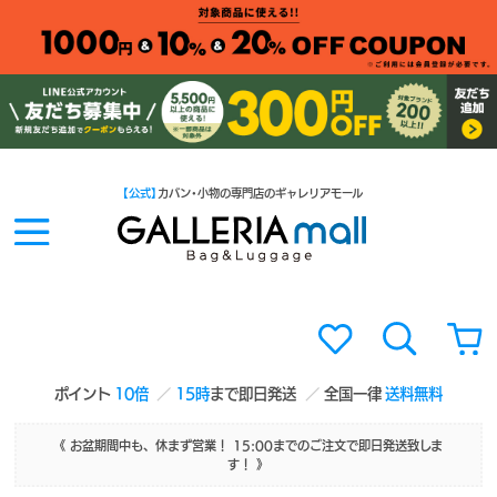
【公式】
カバン・小物の専門店のギャレリアモール
ポイント
10倍
15時
まで即日発送
全国一律
送料無料
《 お盆期間中も、休まず営業！ 15:00までのご注文で即日発送致しま
す！ 》