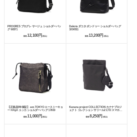
PROGRES プログレ サージュ ショルダーバッ
Dakota ダコタ ボンドゥー ショルダーバッグ
グ 68371
1034911
12,100円
13,200円
価格
(税込)
価格
(税込)
【正規品5年保証】 ace.TOKYO エーストーキョ
Kanana project COLLECTION カナナプロジ
ー HAyU ユッカ ショルダーバッグ 17833
ェクト コレクション サリール2 LTD スマホシ
ョルダー 17961
11,000円
8,250円
価格
(税込)
価格
(税込)