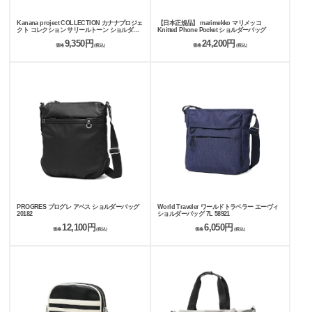
Kanana project COLLECTION カナナプロジェ
【日本正規品】 marimekko マリメッコ
クト コレクション サリールトーン ショルダー
Knitted Phone Pocket ショルダーバッグ
バッグ 20171
9,350円
24,200円
価格
(税込)
価格
(税込)
PROGRES プログレ アベス ショルダーバッグ
World Traveler ワールドトラベラー エーヴィ
20182
ショルダーバッグ 7L 58921
12,100円
6,050円
価格
(税込)
価格
(税込)