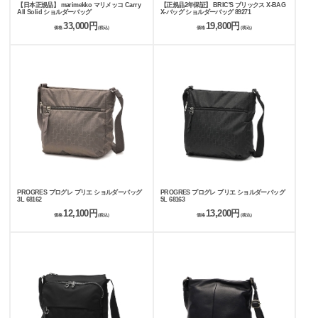
【日本正規品】 marimekko マリメッコ Carry
【正規品2年保証】 BRIC'S ブリックス X-BAG
All Solid ショルダーバッグ
X-バッグ ショルダーバッグ 89271
33,000円
19,800円
価格
(税込)
価格
(税込)
PROGRES プログレ プリエ ショルダーバッグ
PROGRES プログレ プリエ ショルダーバッグ
3L 68162
5L 68163
12,100円
13,200円
価格
(税込)
価格
(税込)