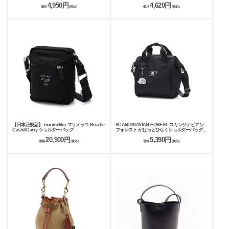
4,950円
4,620円
価格
(税込)
価格
(税込)
【日本正規品】 marimekko マリメッコ Roadie
SCANDINAVIAN FOREST スカンジナビアン
Cash&Carry ショルダーバッグ
フォレスト がばっとひらくショルダーバッグ
251kesf362
20,900円
5,390円
価格
(税込)
価格
(税込)