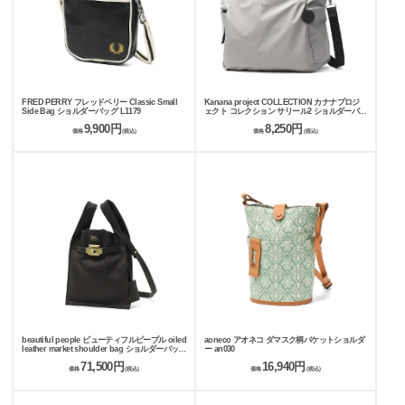
FRED PERRY フレッドペリー Classic Small
Kanana project COLLECTION カナナプロジ
Side Bag ショルダーバッグ L1179
ェクト コレクション サリール2 ショルダーバッ
グ 3L 35956
9,900円
8,250円
価格
(税込)
価格
(税込)
beautiful people ビューティフルピープル oiled
aoneco アオネコ ダマスク柄バケットショルダ
leather market shoulder bag ショルダーバッグ
ー an030
611954
71,500円
16,940円
価格
(税込)
価格
(税込)