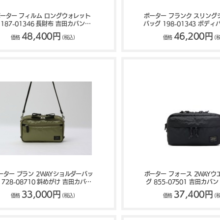
ーター フィルム ロングウォレット
ポーター フランク スリング
187-01346 長財布 吉田カバン
バッグ 198-01343 ボディ
PORTER FILM
カバン PORTER FRA
48,400円
46,200円
価格
(税込)
価格
(
ーター プラン 2WAYショルダーバッ
ポーター フォース 2WAY
 728-08710 斜めがけ 吉田カバン
グ 855-07501 吉田カバン 
PORTER PLAN
FORCE
33,000円
37,400円
価格
(税込)
価格
(