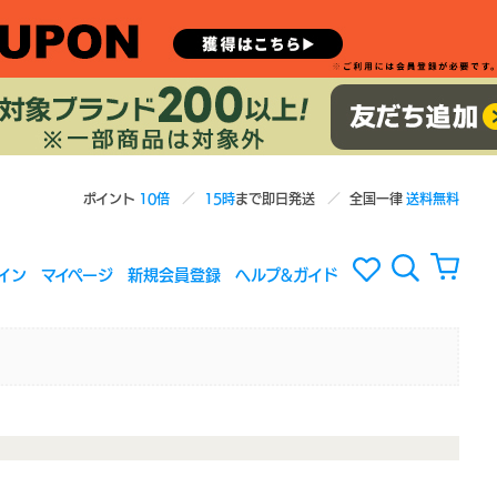
ポイント
10倍
15時
まで即日発送
全国一律
送料無料
イン
マイページ
新規会員登録
ヘルプ&ガイド