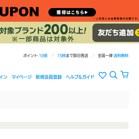
ポイント
10倍
15時
まで即日発送
全国一律
送料無料
イン
マイページ
新規会員登録
ヘルプ&ガイド