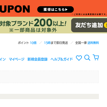
ポイント
10倍
15時
まで即日発送
全国一律
送料無料
イン
マイページ
新規会員登録
ヘルプ&ガイド