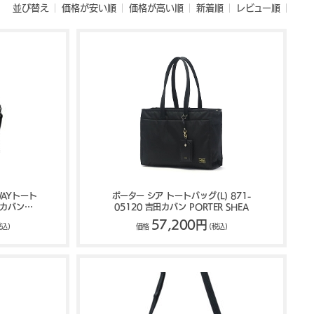
並び替え
価格が安い順
価格が高い順
新着順
レビュー順
WAYトート
ポーター シア トートバッグ(L) 871-
田カバン
05120 吉田カバン PORTER SHEA
ON
57,200円
税込)
価格
(税込)