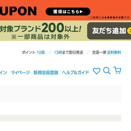
ポイント
10倍
15時
まで即日発送
全国一律
送料無料
イン
マイページ
新規会員登録
ヘルプ&ガイド