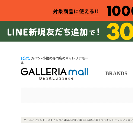
【公式】
カバン・小物の専門店のギャレリアモー
ル
BRANDS
ホーム
>
ブランドリスト
>
K-N
> MACKINTOSH PHILOSOPHY マッキントッシュフィロ