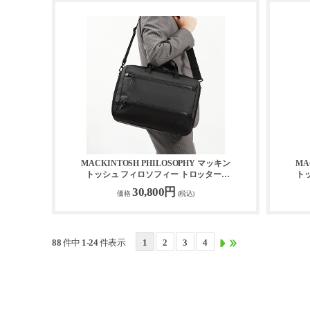
MACKINTOSH PHILOSOPHY マッキン
MA
トッシュ フィロソフィー トロッター5
ト
ブリーフケース 68181
30,800円
価格
(税込)
88 件中 1-24 件表示
1
2
3
4