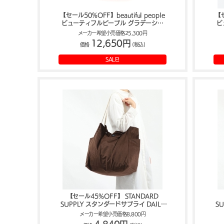
【セール50%OFF】beautiful people
【セ
ビューティフルピープル グラデーショ
ビ
ンミニバッグ 611948
ス
メーカー希望小売価格25,300円
12,650円
価格
(税込)
SALE!
【セール45%OFF】 STANDARD
SUPPLY スタンダードサプライ DAILY
S
CORDUROY TOTE L
メーカー希望小売価格8,800円