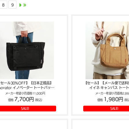
8
9
セール30%OFF】【日本正規品】
【セール】【メール便で送料無料
nnovator イノベーター トートバッグ
イイネ キャンバス トー
26L INB1003
IO1001-01
メーカー希望小売価格11,000円
メーカー希望小売価格2,86
7,700円
1,980円
価格
(税込)
価格
(税
SALE!
SALE!