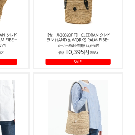
RAN クレド
【セール30%OFF】 CLEDRAN クレド
M FIBER
ラン HAND & WORKS PALM FIBER
CL-3526
BASKET S トートバッグ CL-3527
50円
メーカー希望小売価格14,850円
10,395円
税込)
価格
(税込)
SALE!