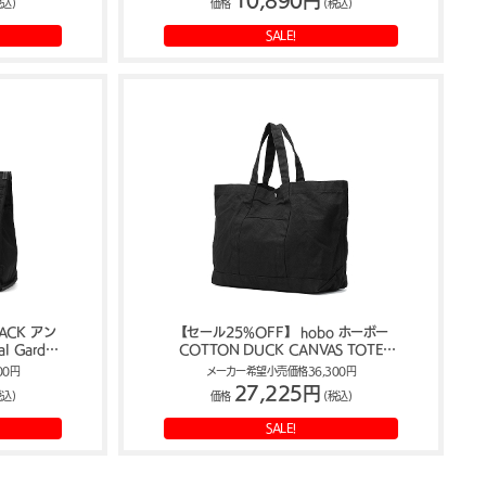
10,890円
税込)
価格
(税込)
SALE!
ACK アン
【セール25%OFF】 hobo ホーボー
l Garden
COTTON DUCK CANVAS TOTE
395
BAG 23L HB-BG4626
00円
メーカー希望小売価格36,300円
27,225円
税込)
価格
(税込)
SALE!