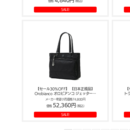
4,840円
価格
(税込)
SALE!
【セール30％OFF】 【日本正規品】
【
Orobianco オロビアンコ ジェッターノ
トラ
トートバッグ 93151 acpd
メーカー希望小売価格74,800円
52,360円
価格
(税込)
SALE!