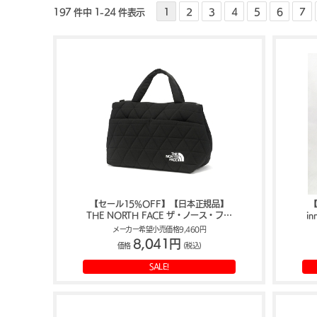
197 件中 1-24 件表示
1
2
3
4
5
6
7
【セール15%OFF】【日本正規品】
【
THE NORTH FACE ザ・ノース・フェ
i
イス ジオフェイスボックストート 7L
メーカー希望小売価格9,460円
9L NM32355
8,041円
価格
(税込)
SALE!