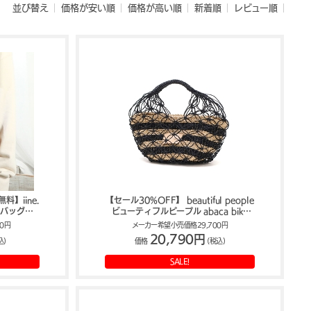
並び替え
価格が安い順
価格が高い順
新着順
レビュー順
】iine.
【セール30%OFF】 beautiful people
トバッグ
ビューティフルピープル abaca biku
hand bag かごバッグ 611997
0円
メーカー希望小売価格29,700円
20,790円
込)
価格
(税込)
SALE!