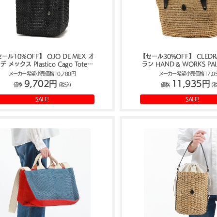
ール10%OFF】 OJO DE MEX オ
【セール30%OFF】 CLED
デ メックス Plastico Cago Tote -
ラン HAND & WORKS PAL
cube - トートバッグ
BASKET L トートバッグ A5 
メーカー希望小売価格10,780円
メーカー希望小売価格17,0
9,702円
11,935円
価格
(税込)
価格
(
SALE!
SALE!