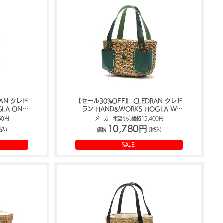
RAN クレド
【セール30%OFF】 CLEDRAN クレド
LA ONE
ラン HAND&WORKS HOGLA W
ッグ CL-
POCKET BASKET かごバッグ CL-
50円
メーカー希望小売価格15,400円
3647
10,780円
税込)
価格
(税込)
SALE!