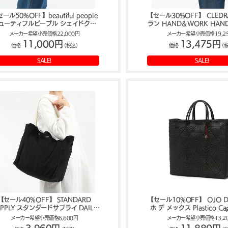
ール50%OFF】beautiful people
【セール30%OFF】 CLED
ューティフルピープル シェイドクロ
ラン HAND＆WORK HAN
ビーチシフトバッグM トートバッグ
BASKET ハンド&ワーク 
メーカー希望小売価格22,000円
メーカー希望小売価格19,2
611962
CL-3387
11,000円
13,475円
価格
(税込)
価格
(
SALE!
SALE!
【セール40%OFF】 STANDARD
【セール10%OFF】 OJO D
UPPLY スタンダードサプライ DAILY
ホ デ メックス Plastico Cag
CORDUROY TOTE M
regular - かごバッ
メーカー希望小売価格6,600円
メーカー希望小売価格13,2