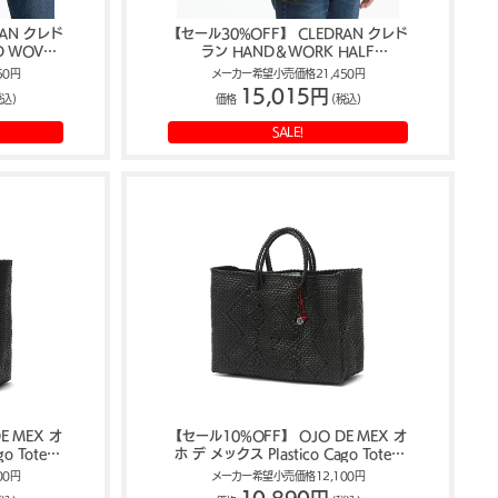
RAN クレド
【セール30%OFF】 CLEDRAN クレド
D WOVEN
ラン HAND＆WORK HALF
かごバッグ
SH.BASKET ハンド&ワーク かごバッグ
50円
メーカー希望小売価格21,450円
CL-3375
15,015円
税込)
価格
(税込)
SALE!
E MEX オ
【セール10%OFF】 OJO DE MEX オ
o Tote -
ホ デ メックス Plastico Cago Tote -
グ
chico - かごバッグ
00円
メーカー希望小売価格12,100円