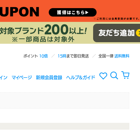
ポイント
10倍
15時
まで即日発送
全国一律
送料無料
イン
マイページ
新規会員登録
ヘルプ&ガイド