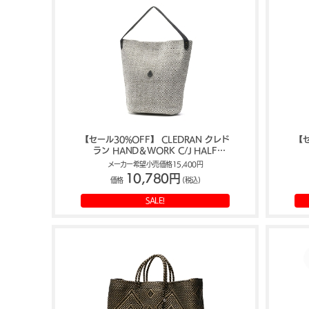
【セール30%OFF】 CLEDRAN クレド
【セ
ラン HAND＆WORK C/J HALF
SHOULDER トートバッグ CL-3760
P
メーカー希望小売価格15,400円
10,780円
価格
(税込)
SALE!