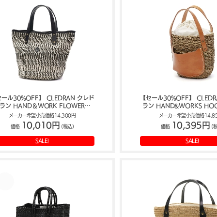
ール30%OFF】 CLEDRAN クレド
【セール30%OFF】 CLED
ラン HAND＆WORK FLOWER
ラン HAND&WORKS HOG
ATTERN TOTE トートバッグ CL-
POCKET BASKET かごバ
メーカー希望小売価格14,300円
メーカー希望小売価格14,8
3770
3648
10,010円
10,395円
価格
(税込)
価格
(
SALE!
SALE!