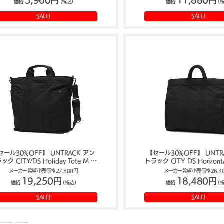
3,960円
11,880円
価格
(税込)
価格
(
SALE!
SALE!
セール30%OFF】 UNTRACK アン
【セール30%OFF】 UNTR
ック CITY/DS Holiday Tote M ト
トラック CITY DS Horizonta
ートバッグ 16L 60394
Tote トートバッグ 60
メーカー希望小売価格27,500円
メーカー希望小売価格26,4
19,250円
18,480円
価格
(税込)
価格
(
SALE!
SALE!