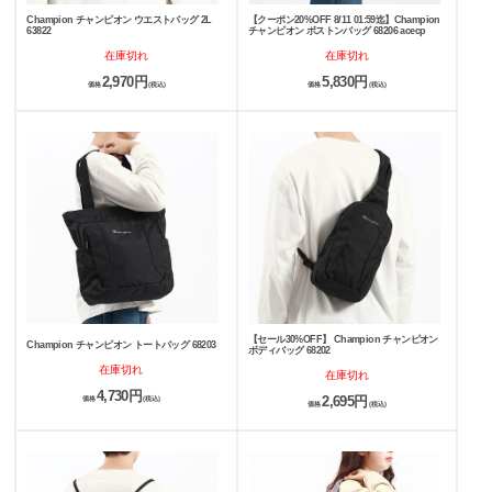
Champion チャンピオン ウエストバッグ 2L
【クーポン20%OFF 8/11 01:59迄】Champion
63822
チャンピオン ボストンバッグ 68206 acecp
在庫切れ
在庫切れ
2,970円
5,830円
価格
(税込)
価格
(税込)
【セール30%OFF】 Champion チャンピオン
Champion チャンピオン トートバッグ 68203
ボディバッグ 68202
在庫切れ
在庫切れ
4,730円
2,695円
価格
(税込)
価格
(税込)