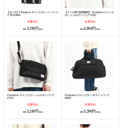
【セール】Champion チャンピオン トートバッ
【メール便で送料無料】 Champion チャンピ
グ B5 63854
オン ショルダーバッグ 17511
在庫切れ
在庫切れ
3,190円
2,860円
価格
(税込)
価格
(税込)
Champion チャンピオン ショルダーバッグ
Champion チャンピオン ボストンバッグ
17512
63835
在庫切れ
在庫切れ
3,190円
5,390円
価格
(税込)
価格
(税込)