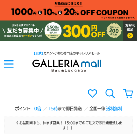
【公式】
カバン・小物の専門店のギャレリアモール
ポイント
10倍
15時
まで即日発送
全国一律
送料無料
《 お盆期間中も、休まず営業！ 15:00までのご注文で即日発送致しま
す！ 》