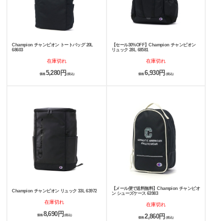
Champion チャンピオン トートバッグ 20L
【セール30%OFF】Champion チャンピオン
68603
リュック 28L 68581
在庫切れ
在庫切れ
5,280円
6,930円
価格
(税込)
価格
(税込)
【メール便で送料無料】Champion チャンピオ
Champion チャンピオン リュック 33L 63972
ン シューズケース 63983
在庫切れ
在庫切れ
8,690円
2,860円
価格
(税込)
価格
(税込)