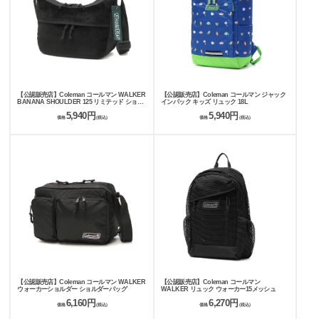
【公認販売店】Coleman コールマン WALKER
【公認販売店】Coleman コールマン ジャック
BANANA SHOULDER 125 リミテッド ショル
インパック キッズ リュック 18L
ダーバッグ
5,940円
5,940円
価格
(税込)
価格
(税込)
【公認販売店】Coleman コールマン WALKER
【公認販売店】Coleman コールマン
ウォーカーショルダー ショルダーバッグ
WALKER リュック ウォーカー15メッシュ
6,160円
6,270円
価格
(税込)
価格
(税込)