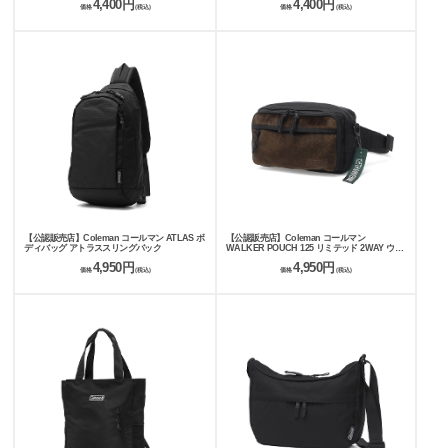
4,400円
4,400円
価格
(税込)
価格
(税込)
【公認販売店】Coleman コールマン ATLAS ボ
【公認販売店】Coleman コールマン
ディバッグ アトラススリングバック
WALKER POUCH 125 リミテッド 2WAY ウエ
ストバッグ
4,950円
4,950円
価格
(税込)
価格
(税込)