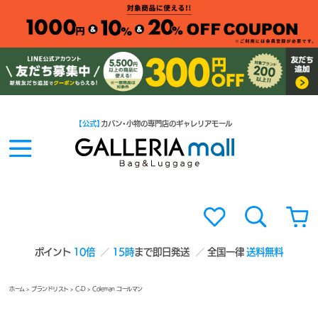
【公式】
カバン・小物の専門店のギャレリアモール
ポイント
10倍
15時
まで即日発送
全国一律
送料無料
ホーム
>
ブランドリスト
>
C-D
> Coleman コールマン