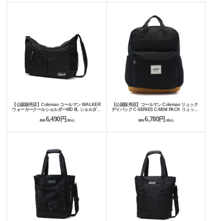
【公認販売店】Coleman コールマン WALKER
【公認販売店】コールマン Coleman リュック
ウォーカークールショルダーMD 8L ショルダー
デイパック C-SERIES C-MINI PACK リュック
バッグ
サック バッグ 2WAY トートバッグ アウトドア
6,490円
6,780円
通学 A4 スクエア メンズ レディース C-ミニパ
価格
(税込)
価格
(税込)
ック