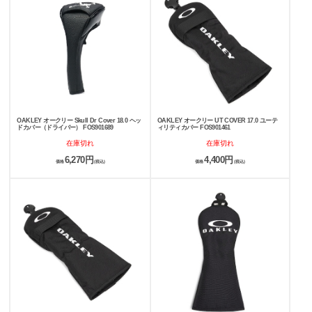
OAKLEY オークリー Skull Dr Cover 18.0 ヘッ
OAKLEY オークリー UT COVER 17.0 ユーテ
ドカバー（ドライバー） FOS901689
ィリティカバー FOS901461
在庫切れ
在庫切れ
6,270円
4,400円
価格
(税込)
価格
(税込)