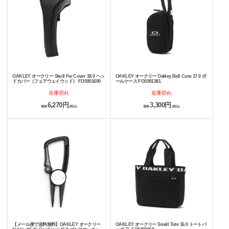
OAKLEY オークリー Skull Fw Cover 18.0 ヘッ
OAKLEY オークリー Oakley Ball Case 17.0 ボ
ドカバー（フェアウェイウッド） FOS901690
ールケース FOS901381
在庫切れ
在庫切れ
6,270円
3,300円
価格
(税込)
価格
(税込)
【メール便で送料無料】OAKLEY オークリー
OAKLEY オークリー Small Tote 16.0 トートバ