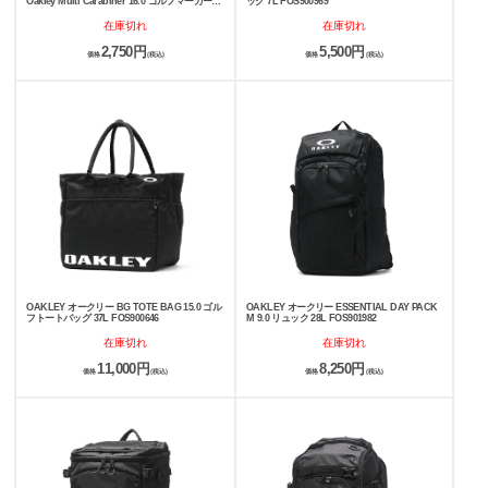
Oakley Multi Carabiner 16.0 ゴルフマーカー
ッグ 7L FOS900969
FOS900975
在庫切れ
在庫切れ
2,750円
5,500円
価格
(税込)
価格
(税込)
OAKLEY オークリー BG TOTE BAG 15.0 ゴル
OAKLEY オークリー ESSENTIAL DAY PACK
フトートバッグ 37L FOS900646
M 9.0 リュック 28L FOS901982
在庫切れ
在庫切れ
11,000円
8,250円
価格
(税込)
価格
(税込)