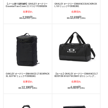
【メール便で送料無料】OAKLEY オークリー
OAKLEY オークリー ENHANCE BACKPACK
Essential Face Cover 2.1 マスク FOS901054
L 9.0 リュック FOS901981
在庫切れ
在庫切れ
2,200円
12,650円
価格
(税込)
価格
(税込)
OAKLEY オークリー ENHANCE LT BOXPACK
【セール】OAKLEY オークリー ENHANCE LT
XL 8.0 FW リュック FOS901841
BOSTON M 8.0 FW 2WAY ボストンバッグ
40L FOS901905
在庫切れ
在庫切れ
12,100円
6,820円
価格
(税込)
価格
(税込)