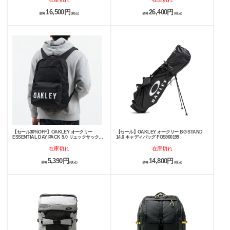
16,500円
26,400円
価格
(税込)
価格
(税込)
【セール30%OFF】OAKLEY オークリー
【セール】OAKLEY オークリー BG STAND
ESSENTIAL DAY PACK 5.0 リュックサック
14.0 キャディバッグ FOS900199
22L FOS900676
在庫切れ
在庫切れ
5,390円
14,800円
価格
(税込)
価格
(税込)