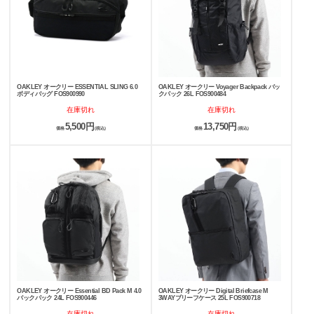
OAKLEY オークリー ESSENTIAL SLING 6.0
OAKLEY オークリー Voyager Backpack バッ
ボディバッグ FOS900990
クパック 26L FOS900484
在庫切れ
在庫切れ
5,500円
13,750円
価格
(税込)
価格
(税込)
OAKLEY オークリー Essential BD Pack M 4.0
OAKLEY オークリー Digital Briefcase M
バックパック 24L FOS900446
3WAYブリーフケース 25L FOS900718
在庫切れ
在庫切れ