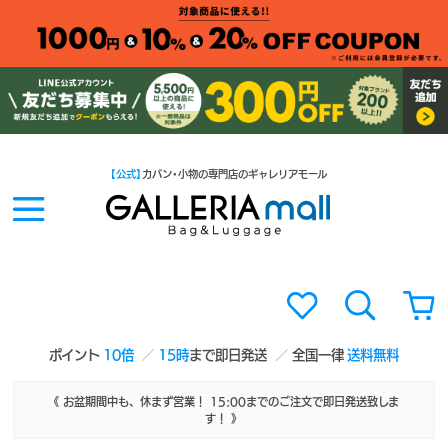
【公式】
カバン・小物の専門店のギャレリアモール
ポイント
10倍
15時
まで即日発送
全国一律
送料無料
《 お盆期間中も、休まず営業！ 15:00までのご注文で即日発送致しま
す！ 》