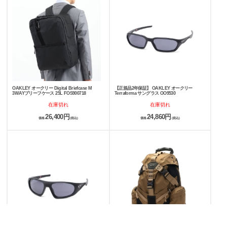
OAKLEY オークリー Digital Briefcase M
【正規品2年保証】 OAKLEY オークリー
3WAYブリーフケース 25L FOS900718
Terraforma サングラス OO9530
在庫切れ
在庫切れ
26,400円
24,860円
価格
(税込)
価格
(税込)