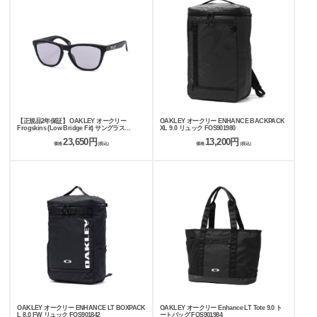
【正規品2年保証】 OAKLEY オークリー
OAKLEY オークリー ENHANCE BACKPACK
Frogskins (Low Bridge Fit) サングラス
XL 9.0 リュック FOS901980
OO9245
23,650円
13,200円
価格
(税込)
価格
(税込)
OAKLEY オークリー ENHANCE LT BOXPACK
OAKLEY オークリー Enhance LT Tote 9.0 ト
L 8.0 FW リュック FOS901842
ートバッグ FOS901984