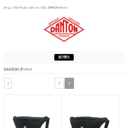
ホーム
>
ブランドリスト レディース
>
A-D
> DANTON ダントン
並び替え
DANTON ダントン
<
1
2