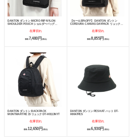
DANTON ダントン MICRO RIP NYLON
【セール30%OFF】 DANTON ダントン
SHOULDER POUCH ショルダーバッグ
CORDURA CANVAS DAYPACK リュック
CHARTRES
REPUBLIQUE 18
在庫切れ
在庫切れ
7,480円
8,855円
価格
(税込)
価格
(税込)
DANTON ダントン BACKPACK
DANTON ダントン PES HAT ハット DT-
MONTMARTRE 15 リュック DT-H0113NYT
H0047PES
在庫切れ
在庫切れ
12,650円
6,930円
価格
(税込)
価格
(税込)