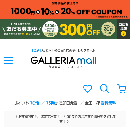
【公式】
カバン・小物の専門店のギャレリアモール
ポイント
10倍
15時
まで即日発送
全国一律
送料無料
《 お盆期間中も、休まず営業！ 15:00までのご注文で即日発送致しま
す！ 》