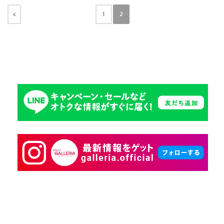
<
1
2