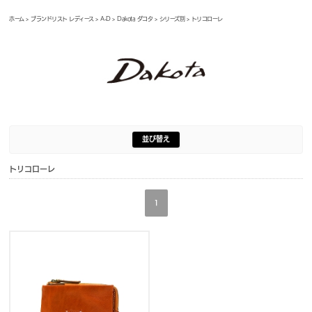
ホーム
>
ブランドリスト レディース
>
A-D
>
Dakota ダコタ
>
シリーズ別
> トリコローレ
並び替え
トリコローレ
1