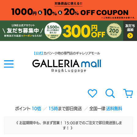
【公式】
カバン・小物の専門店のギャレリアモール
ポイント
10倍
15時
まで即日発送
全国一律
送料無料
《 お盆期間中も、休まず営業！ 15:00までのご注文で即日発送致しま
す！ 》