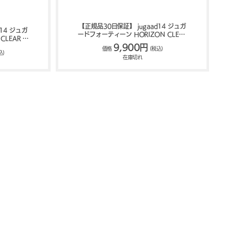
【正規品30日保証】 jugaad14 ジュガ
14 ジュガ
ードフォーティーン HORIZON CLEAR
CLEAR サ
リーディンググラス 122500470
9,900円
34
価格
(税込)
込)
在庫切れ