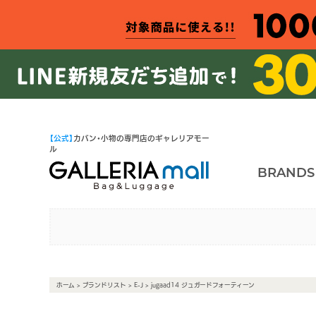
【公式】
カバン・小物の専門店のギャレリアモー
ル
BRANDS
ホーム
>
ブランドリスト
>
E-J
> jugaad14 ジュガードフォーティーン