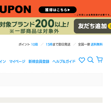
ポイント
10倍
15時
まで即日発送
全国一律
送料無料
イン
マイページ
新規会員登録
ヘルプ&ガイド