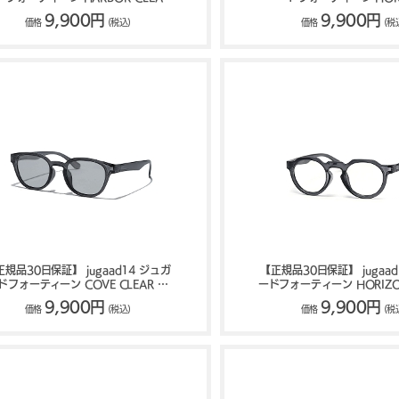
サングラス 126500018
MATTE リーディング
9,900円
9,900円
価格
(税込)
価格
(税
122500469
正規品30日保証】 jugaad14 ジュガ
【正規品30日保証】 jugaad
ドフォーティーン COVE CLEAR サ
ードフォーティーン HORIZO
ングラス 123501196
サングラス 1225003
9,900円
9,900円
価格
(税込)
価格
(税