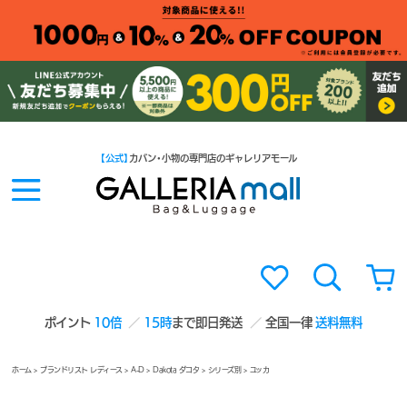
【公式】
カバン・小物の専門店のギャレリアモール
ポイント
10倍
15時
まで即日発送
全国一律
送料無料
ホーム
>
ブランドリスト レディース
>
A-D
>
Dakota ダコタ
>
シリーズ別
> ユッカ