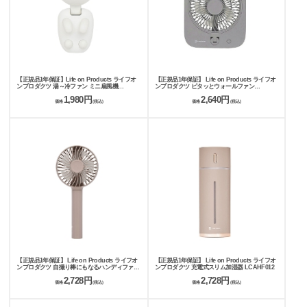
【正規品1年保証】Life on Products ライフオ
【正規品1年保証】 Life on Products ライフオ
ンプロダクツ 湯～冷ファン ミニ扇風機
ンプロダクツ ピタッとウォールファン
LCAKC005
LCAF045
1,980円
2,640円
価格
(税込)
価格
(税込)
【正規品1年保証】 Life on Products ライフオ
【正規品1年保証】 Life on Products ライフオ
ンプロダクツ 自撮り棒にもなるハンディファン
ンプロダクツ 充電式スリム加湿器 LCAHF012
LCAF040
2,728円
2,728円
価格
(税込)
価格
(税込)