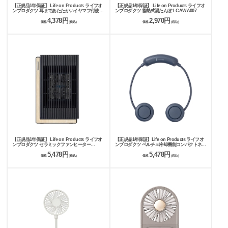
【正規品1年保証】 Life on Products ライフオ
【正規品1年保証】 Life on Products ライフオ
ンプロダクツ 耳まであたたかいイヤマフ付使い
ンプロダクツ 蓄熱式湯たんぽ LCAWA007
捨てないシェアカイロ LCAEA015
4,378円
2,970円
価格
(税込)
価格
(税込)
【正規品1年保証】 Life on Products ライフオ
【正規品1年保証】Life on Products ライフオ
ンプロダクツ セラミックファンヒーター
ンプロダクツ ペルチェ冷却機能コンパクトネッ
Premium WOOD ヒーター LCAWA005
クファン LCAF027
5,478円
5,478円
価格
(税込)
価格
(税込)