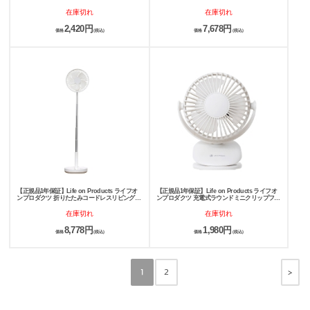
LCAF041
LCAHF009
在庫切れ
在庫切れ
2,420円
7,678円
価格
(税込)
価格
(税込)
【正規品1年保証】Life on Products ライフオ
【正規品1年保証】Life on Products ライフオ
ンプロダクツ 折りたたみコードレスリビングフ
ンプロダクツ 充電式ラウンドミニクリップファ
ァン 首振り機能付 LCAF031
ン 扇風機 LCAF013
在庫切れ
在庫切れ
8,778円
1,980円
価格
(税込)
価格
(税込)
>
1
2