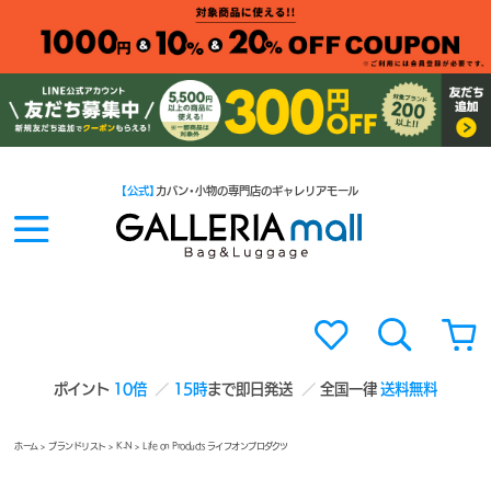
【公式】
カバン・小物の専門店のギャレリアモール
ポイント
10倍
15時
まで即日発送
全国一律
送料無料
ホーム
>
ブランドリスト
>
K-N
> Life on Products ライフオンプロダクツ