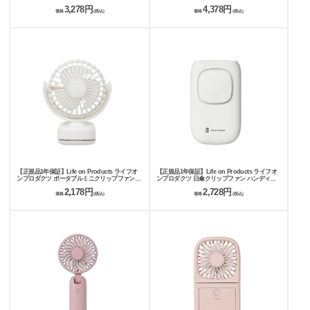
イヤル式 LCAF023
ネットファン LCAF030
3,278円
4,378円
価格
(税込)
価格
(税込)
【正規品1年保証】Life on Products ライフオ
【正規品1年保証】Life on Products ライフオ
ンプロダクツ ポータブルミニクリップファン
ンプロダクツ 日傘クリップファン ハンディフ
LCAF028
ァン LCAF008
2,178円
2,728円
価格
(税込)
価格
(税込)