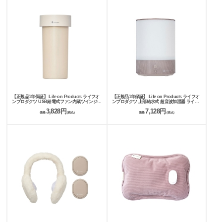
【正規品1年保証】 Life on Products ライフオ
【正規品1年保証】 Life on Products ライフオ
ンプロダクツ USB給電式ファン内蔵ツインジェ
ンプロダクツ 上部給水式 超音波加湿器 ライト
ット加湿器 LCAHF011
付 -Premium WOOD- LCAHF016
3,828円
7,128円
価格
(税込)
価格
(税込)