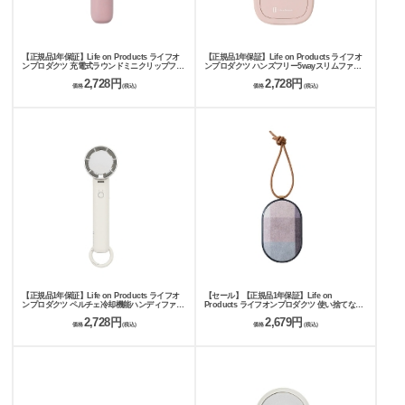
【正規品1年保証】Life on Products ライフオ
【正規品1年保証】Life on Products ライフオ
ンプロダクツ 充電式ラウンドミニクリップファ
ンプロダクツ ハンズフリー5wayスリムファン
ン ハンディファン LCAF001
携帯扇風機 LCAF007
2,728円
2,728円
価格
(税込)
価格
(税込)
【正規品1年保証】Life on Products ライフオ
【セール】【正規品1年保証】Life on
ンプロダクツ ペルチェ冷却機能ハンディファン
Products ライフオンプロダクツ 使い捨てない
カラビナ付 LCAF034
カイロ モバイルバッテリー機能付 LCAEA002
2,728円
2,679円
価格
(税込)
価格
(税込)