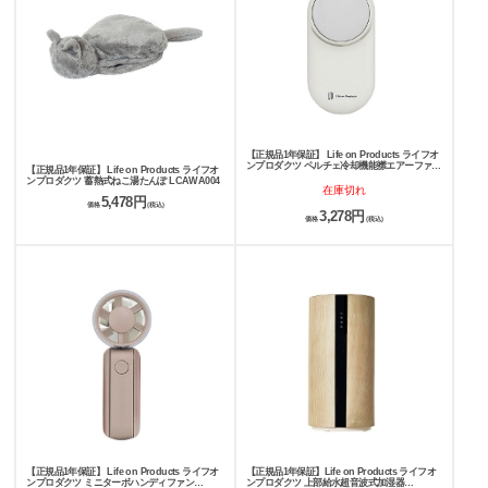
【正規品1年保証】 Life on Products ライフオ
ンプロダクツ ペルチェ冷却機能襟エアーファン
【正規品1年保証】 Life on Products ライフオ
LCAF043
ンプロダクツ 蓄熱式ねこ湯たんぽ LCAWA004
在庫切れ
5,478円
価格
(税込)
3,278円
価格
(税込)
【正規品1年保証】 Life on Products ライフオ
【正規品1年保証】Life on Products ライフオ
ンプロダクツ ミニターボハンディファン
ンプロダクツ 上部給水超音波式加湿器