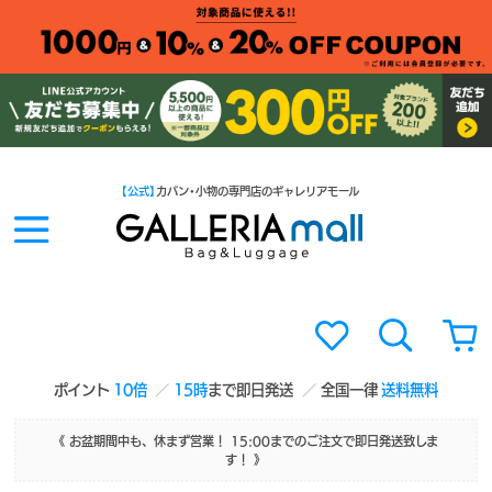
【公式】
カバン・小物の専門店のギャレリアモール
ポイント
10倍
15時
まで即日発送
全国一律
送料無料
《 お盆期間中も、休まず営業！ 15:00までのご注文で即日発送致しま
す！ 》