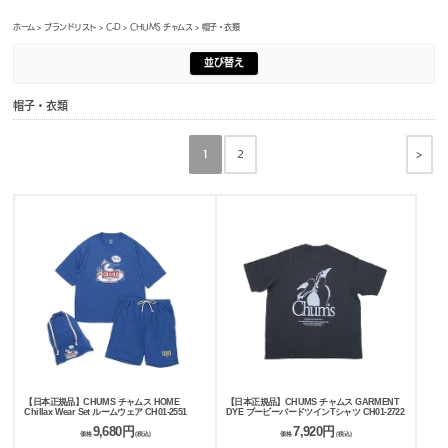
ホーム
>
ブランドリスト
>
C-D
>
CHUMS チャムス
> 帽子・衣類
並び替え
帽子・衣類
>
1
2
【日本正規品】CHUMS チャムス HOME
【日本正規品】CHUMS チャムス GARMENT
Chillax Wear Set ルームウェア CH01-2551
DYE ブービーバードツインTシャツ CH01-2722
9,680円
7,920円
価格
(税込)
価格
(税込)