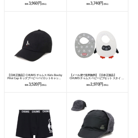
ネックウォーマー CH09-1360
3,960円
3,740円
価格
(税込)
価格
(税込)
【日本正規品】CHUMS チャムス Kids Booby
【メール便で送料無料】【日本正規品】
Pilot Cap キッズブービーパイロットキャップ
CHUMS チャムス ベビービブセット スタイ セ
CH25-1074
ット CH27-1039
3,520円
2,970円
価格
(税込)
価格
(税込)