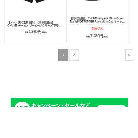
【日本正規品】CHUMS チャムス Elmo Gore-
Tex WINDSTOPPER Reversible Cap キャップ
【メール便で送料無料】【日本正規品】
CH05-1398
CHUMS チャムス ブービーボクサーズ 下着
在庫切れ
CH09-1340
1,980円
価格
(税込)
7,480円
価格
(税込)
>
1
2