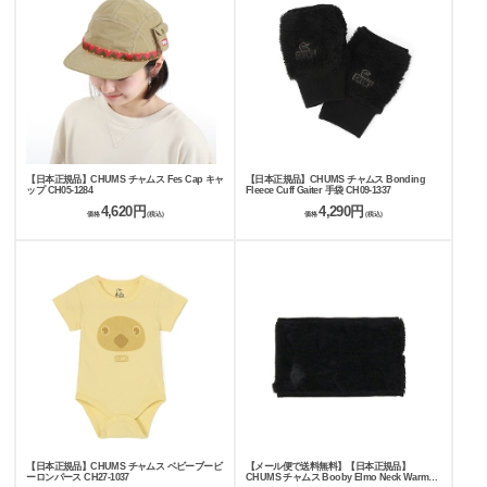
【日本正規品】CHUMS チャムス Fes Cap キャ
【日本正規品】CHUMS チャムス Bonding
ップ CH05-1284
Fleece Cuff Gaiter 手袋 CH09-1337
4,620円
4,290円
価格
(税込)
価格
(税込)
【日本正規品】CHUMS チャムス ベビーブービ
【メール便で送料無料】【日本正規品】
ーロンパース CH27-1037
CHUMS チャムス Booby Elmo Neck Warmer