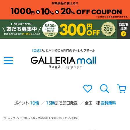
【公式】
カバン・小物の専門店のギャレリアモール
ポイント
10倍
15時
まで即日発送
全国一律
送料無料
ホーム
>
ブランドリスト
>
K-N
>
MAKAVELIC マキャベリック
> SQUAD