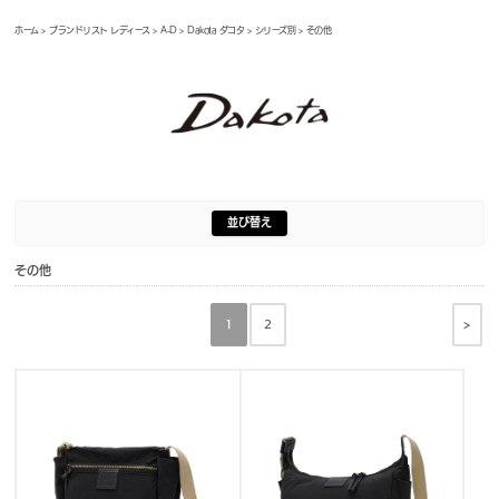
ホーム
>
ブランドリスト レディース
>
A-D
>
Dakota ダコタ
>
シリーズ別
> その他
並び替え
その他
>
1
2