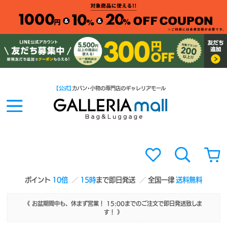
【公式】
カバン・小物の専門店のギャレリアモール
ポイント
10倍
15時
まで即日発送
全国一律
送料無料
《 お盆期間中も、休まず営業！ 15:00までのご注文で即日発送致しま
す！ 》