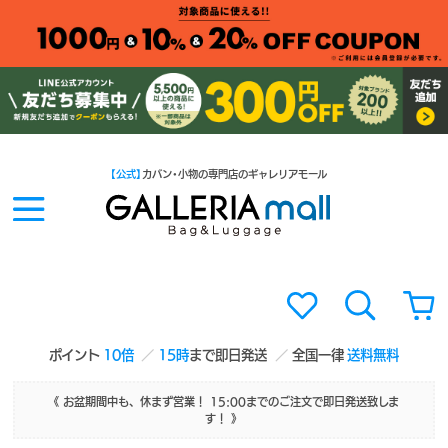
【公式】
カバン・小物の専門店のギャレリアモール
ポイント
10倍
15時
まで即日発送
全国一律
送料無料
《 お盆期間中も、休まず営業！ 15:00までのご注文で即日発送致しま
す！ 》