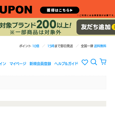
ポイント
10倍
15時
まで即日発送
全国一律
送料無料
イン
マイページ
新規会員登録
ヘルプ&ガイド