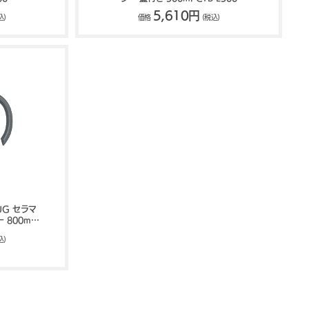
5,610円
込)
価格
(税込)
UG セラマ
800ml
込)