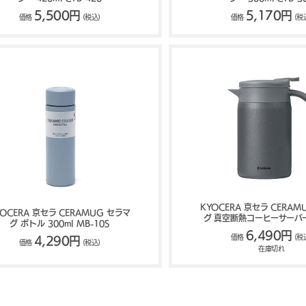
5,500円
5,170円
価格
(税込)
価格
(税
KYOCERA 京セラ CERAM
YOCERA 京セラ CERAMUG セラマ
グ 真空断熱コーヒーサーバー 
グ ボトル 300ml MB-10S
SV-800
6,490円
価格
(税
4,290円
価格
(税込)
在庫切れ