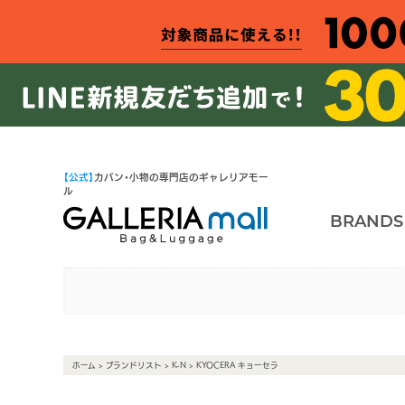
【公式】
カバン・小物の専門店のギャレリアモー
ル
BRANDS
ホーム
>
ブランドリスト
>
K-N
> KYOCERA キョーセラ