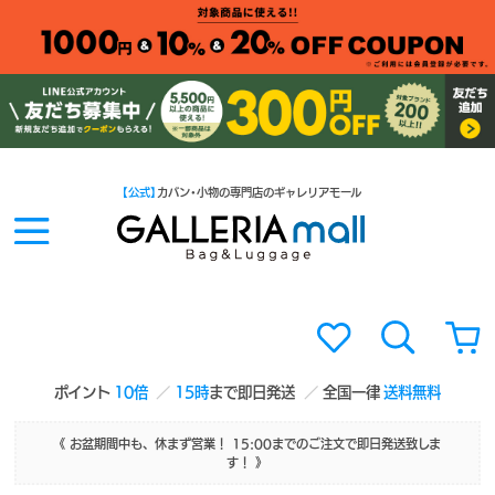
【公式】
カバン・小物の専門店のギャレリアモール
ポイント
10倍
15時
まで即日発送
全国一律
送料無料
《 お盆期間中も、休まず営業！ 15:00までのご注文で即日発送致しま
す！ 》