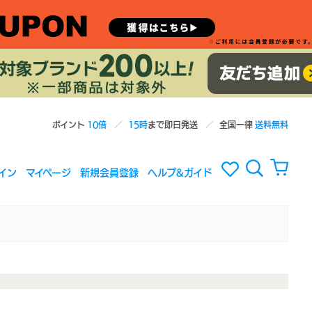
ポイント
10倍
15時
まで即日発送
全国一律
送料無料
イン
マイページ
新規会員登録
ヘルプ&ガイド