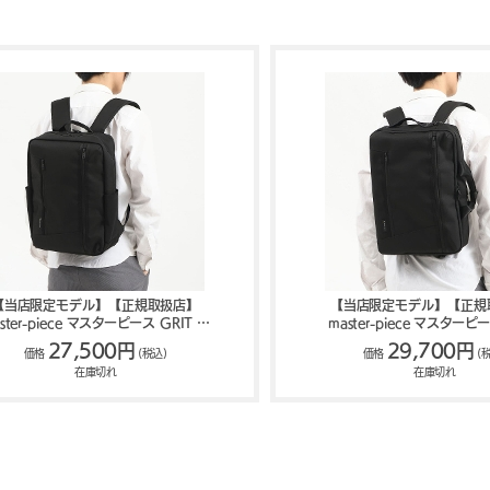
【当店限定モデル】【正規取扱店】
【当店限定モデル】【正規
ster-piece マスターピース GRIT ビ
master-piece マスターピー
ジネスリュック 43215-G
3WAYブリーフケース 43
27,500円
29,700円
価格
(税込)
価格
(
在庫切れ
在庫切れ