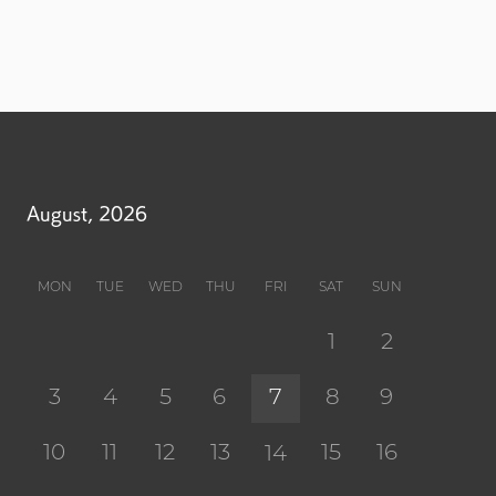
August, 2026
MON
TUE
WED
THU
FRI
SAT
SUN
1
2
3
4
5
6
7
8
9
10
11
12
13
15
16
14