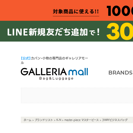
【公式】
カバン・小物の専門店のギャレリアモー
ル
BRANDS
ホーム
>
ブランドリスト
>
K-N
>
master-piece マスターピース
> 3WAYビジネスバッグ