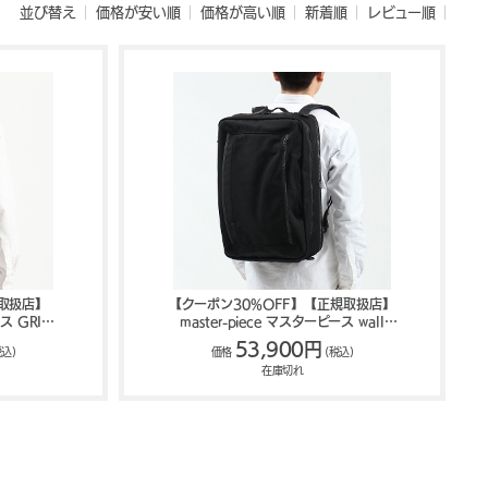
並び替え
価格が安い順
価格が高い順
新着順
レビュー順
取扱店】
【クーポン30%OFF】【正規取扱店】
ス GRIT
master-piece マスターピース wall
210-G
3WAYバッグ 02320
53,900円
税込)
価格
(税込)
在庫切れ