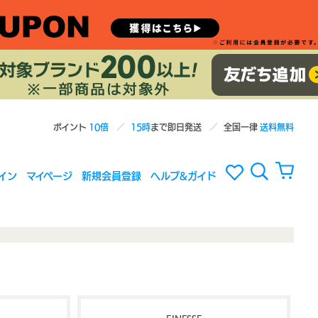
ポイント
10倍
15時
まで即日発送
全国一律
送料無料
イン
マイページ
新規会員登録
ヘルプ&ガイド