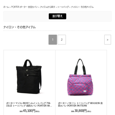
ホーム
>
PORTER ポーター 吉田カバン
>
アイテムから探す
>
トートバッグ
> ナイロン・その他アイテム
並び替え
ナイロン・その他アイテム
>
1
2
ポーター マイル 2WAYヘルメットバッグ 754-
ポーター パターン トートバッグ 683-16156 吉
15113 トートバッグ 吉田カバン PORTER MILE
田カバン PORTER PATTERN
HELMET BAG
45,100円
30,800円
価格
(税込)
価格
(税込)