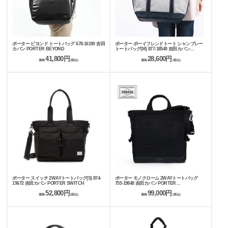
ポーター ビヨンド トートバッグ 678-16190 吉田
ポーター ボーイフレンドトート シャンブレー
カバン PORTER BEYOND
トートバッグ(M) 877-18540 吉田カバン
PORTER BOYFRIEND TOTE CHAMBRAY
41,800円
28,600円
価格
(税込)
価格
(税込)
ポーター スイッチ 2WAYトートバッグ(S) 874-
ポーター モノクローム 2WAYトートバッグ
19672 吉田カバン PORTER SWITCH
755-19848 吉田カバン PORTER
MONOCHROME
52,800円
99,000円
価格
(税込)
価格
(税込)