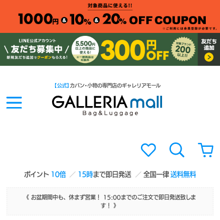
【公式】
カバン・小物の専門店のギャレリアモール
ポイント
10倍
15時
まで即日発送
全国一律
送料無料
《 お盆期間中も、休まず営業！ 15:00までのご注文で即日発送致しま
す！ 》