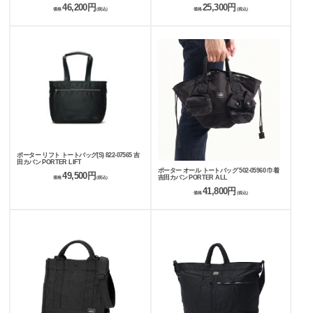
PORTER BOYFRIEND TOTE CHAMBRAY
46,200円
25,300円
価格
(税込)
価格
(税込)
ポーター リフト トートバッグ(S) 822-07565 吉
田カバン PORTER LIFT
ポーター オール トートバッグ 502-05960 巾着
49,500円
吉田カバン PORTER ALL
価格
(税込)
41,800円
価格
(税込)