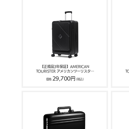
【正規品3年保証】AMERICAN
TOURISTER アメリカンツーリスター
TOU
VELOX ヴェロックス スーツケース
29,700円
価格
(税込)
76L 89L