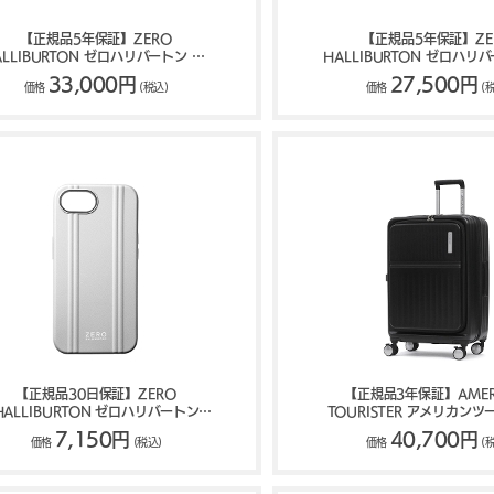
【正規品5年保証】ZERO
【正規品5年保証】ZE
ALLIBURTON ゼロハリバートン UE
HALLIBURTON ゼロハリバ
ollection ボディバッグ 6L 81754
Collection ショルダーバッ
33,000円
27,500円
価格
(税込)
価格
(
【正規品30日保証】ZERO
【正規品3年保証】AMER
HALLIBURTON ゼロハリバートン
TOURISTER アメリカン
brid Shockproof Case for iPhone
TRANTO トラント スーツケ
7,150円
40,700円
価格
(税込)
価格
(
e/iPhone 17e スマホケース 81717
86L