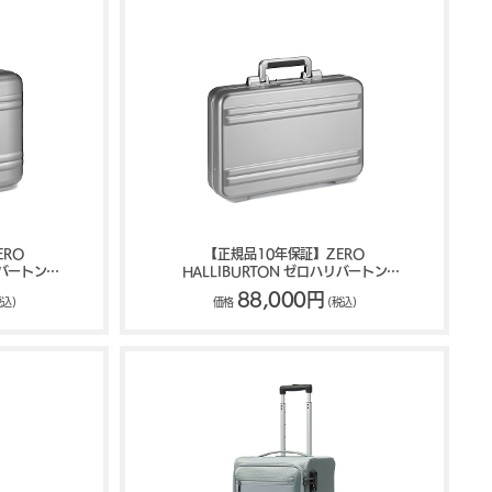
ERO
【正規品10年保証】ZERO
リバートン
HALLIBURTON ゼロハリバートン
T アタッシュケ
Classic Lightweight ATT アタッシュケ
88,000円
税込)
価格
(税込)
ース 81661