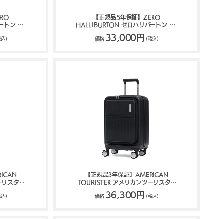
RO
【正規品5年保証】ZERO
ートン UE
HALLIBURTON ゼロハリバートン UE
グ 81752
Collection ショルダーバッグ 6L
33,000円
税込)
価格
(税込)
81753
ICAN
【正規品3年保証】AMERICAN
ツーリスター
TOURISTER アメリカンツーリスター
ース 74L
TRANTO トラント 機内持ち込み スー
36,300円
税込)
価格
(税込)
ツケース 36L 44L