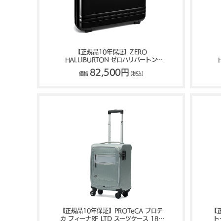
【正規品10年保証】ZERO
HALLIBURTON ゼロハリバートン
Classic Lightweight ATT アタッシュケ
Cl
82,500円
価格
(税込)
ース 81602
【正規品10年保証】PROTeCA プロテ
【正
カ フィーナRF LTD スーツケース 18L
ト