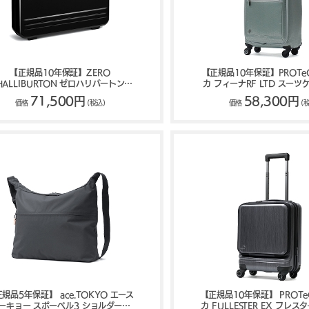
【正規品10年保証】ZERO
【正規品10年保証】PROTe
HALLIBURTON ゼロハリバートン
カ フィーナRF LTD スーツケ
assic Lightweight ATT アタッシュケ
13063
71,500円
58,300円
価格
(税込)
価格
(
ース 81601
規品5年保証】 ace.TOKYO エース
【正規品10年保証】 PROTe
ーキョー スポーベル3 ショルダーバ
カ FULLESTER EX フレス