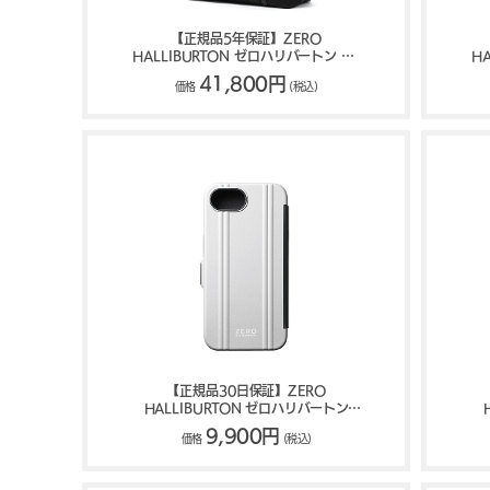
【正規品5年保証】ZERO
HALLIBURTON ゼロハリバートン UE
H
Collection トートバッグ 22L 81755
C
41,800円
価格
(税込)
【正規品30日保証】ZERO
HALLIBURTON ゼロハリバートン
Hybrid Shockproof Flip Case for
Hy
9,900円
価格
(税込)
iPhone 16e/iPhone 17e スマホケース
16
81718