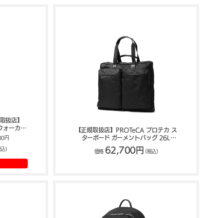
規取扱店】
ーウォーカー
【正規取扱店】PROTeCA プロテカ ス
ーツケース
ターボード ガーメントバッグ 26L
00円
p
13054
62,700円
税込)
価格
(税込)