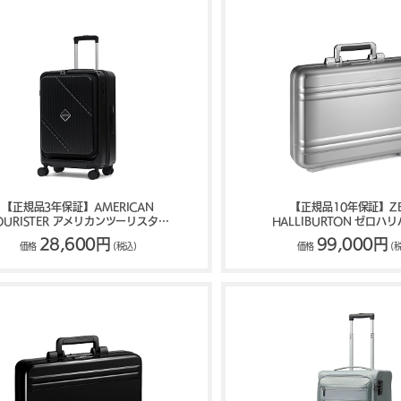
【正規品3年保証】AMERICAN
【正規品10年保証】Z
RISTER アメリカンツーリスター
HALLIBURTON ゼロハ
VELOX ヴェロックス スーツケース
Classic Lightweight AT
28,600円
99,000円
価格
(税込)
価格
(
50L 61L
ース 81662