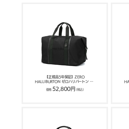
【正規品5年保証】ZERO
HALLIBURTON ゼロハリバートン UE
H
Collection ボストンバッグ 35L
Co
52,800円
価格
(税込)
81757