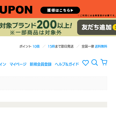
ポイント
10倍
15時
まで即日発送
全国一律
送料無料
イン
マイページ
新規会員登録
ヘルプ&ガイド