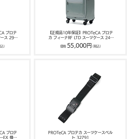
CA プロテ
【正規品10年保証】PROTeCA プロテ
ース 29L
カ フィーナRF LTD スーツケース 24L
13062
55,000円
税込)
価格
(税込)
CA プロテ
PROTeCA プロテカ スーツケースベル
タ―EX 機内
ト 32791