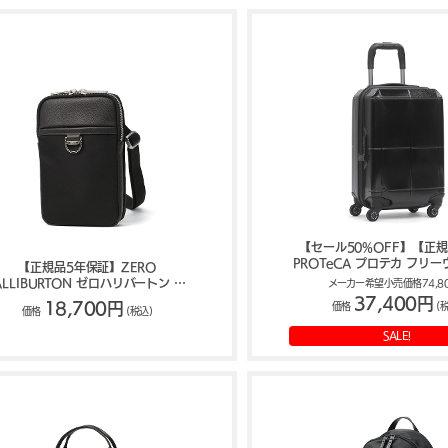
【セール50%OFF】【正
PROTeCA プロテカ フリ
【正規品5年保証】ZERO
GLd 機内持ち込み対応ス
ALLIBURTON ゼロハリバートン UE
メーカー希望小売価格74,8
34L 08541 acec
llection Round-Zip Mini Shoulder
37,400円
18,700円
価格
(
価格
(税込)
ショルダーバッグ 81751
SALE!