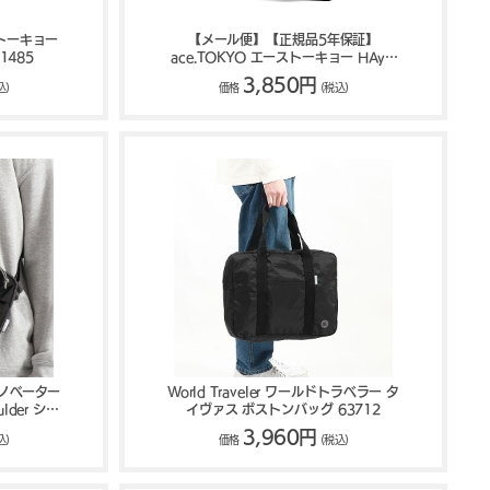
マトーキョー
【メール便】【正規品5年保証】
1485
ace.TOKYO エーストーキョー HAyU
2wayマルシェバッグ 23L 17871
3,850円
込)
価格
(税込)
イノベーター
World Traveler ワールドトラベラー タ
ulder ショ
イヴァス ボストンバッグ 63712
027
3,960円
込)
価格
(税込)