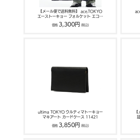
【メール便で送料無料】 ace.TOKYO
a
エーストーキョー フォルケット エコバ
ッグ 19L 67151
3,300円
価格
(税込)
ultima TOKYO ウルティマトーキョー
【
マキアート カードケース 11421
証
3,850円
価格
(税込)