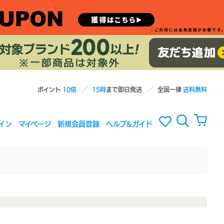
ポイント
10倍
15時
まで即日発送
全国一律
送料無料
イン
マイページ
新規会員登録
ヘルプ&ガイド