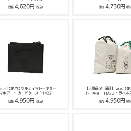
4,620円
4,730円
価格
(税込)
価格
(税
ltima TOKYO ウルティマトーキョー
【正規品5年保証】 ace.TO
マキアート カードケース 11422
トーキョー HAyU トラベ
ー 巾着セット 20L 17
4,950円
4,950円
価格
(税込)
価格
(税