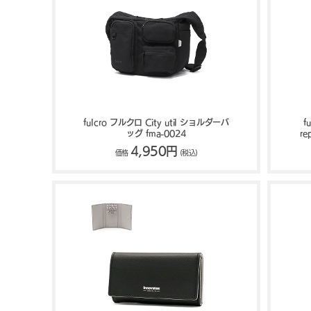
fulcro フルクロ City util ショルダーバ
f
ッグ fma-0024
re
4,950円
価格
(税込)