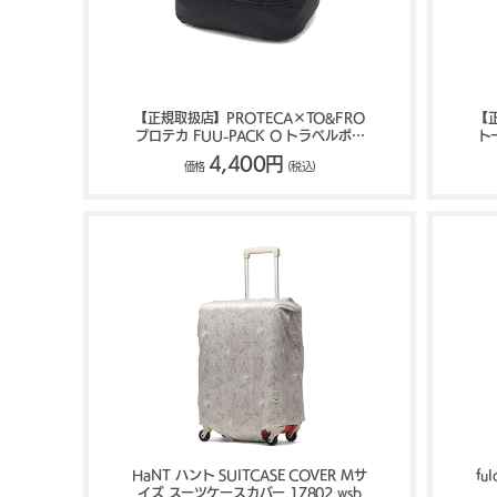
【正規取扱店】PROTECA×TO&FRO
【正
プロテカ FUU-PACK O トラベルポー
ト
チ 4.8L 13011
4,400円
価格
(税込)
HaNT ハント SUITCASE COVER Mサ
fu
イズ スーツケースカバー 17802 wsb