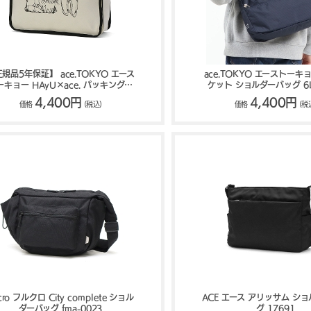
規品5年保証】 ace.TOKYO エース
ace.TOKYO エーストーキ
ーキョー HAyU×ace. パッキングポ
ケット ショルダーバッグ 6L
ーチM 17822
4,400円
4,400円
価格
(税込)
価格
(税
lcro フルクロ City complete ショル
ACE エース アリッサム シ
ダーバッグ fma-0023
グ 17691