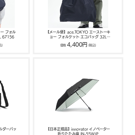
ョー フォル
【メール便】ace.TOKYO エーストーキ
 67156
ョー フォルケット エコバッグ 32L
67152
4,400円
込)
価格
(税込)
ョルダーバッ
【日本正規品】innovator イノベーター
折りたたみ傘 IN-55WJP