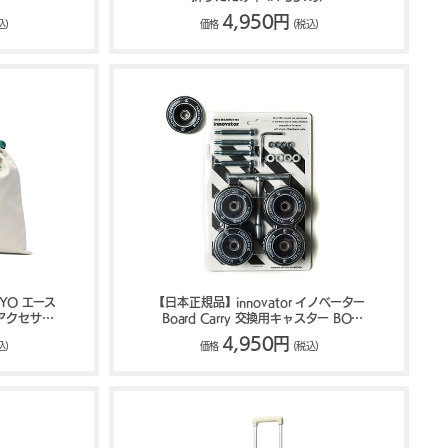
4,950円
込)
価格
(税込)
KYO エース
【日本正規品】innovator イノベーター
ルアクセサリ
Board Carry 交換用キャスター BO-
824
103
4,950円
込)
価格
(税込)