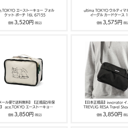
ce.TOKYO エーストーキョー フォル
ultima TOKYO ウルティ
ケット ポーチ 16L 67155
イーグル カードケース 1
3,520円
3,575円
価格
(税込)
価格
(税
メール便で送料無料】【正規品5年保
【日本正規品】innovator 
】 ace.TOKYO エーストーキョー
TREVLIG RESA Travel Sho
HAyU×ace. パッキングポーチS
ルダーバッグ 2L IB5
3,850円
3,850円
価格
(税込)
価格
(税
17821