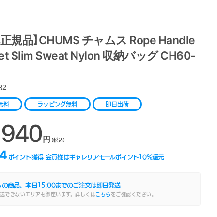
正規品】CHUMS チャムス Rope Handle
et Slim Sweat Nylon 収納バッグ CH60-
6
82
無料
ラッピング無料
即日出荷
,940
円
(税込)
4
ポイント獲得
会員様はギャレリアモールポイント
10
%還元
らの商品、本日
15:00
までのご注文は即日発送
送できないエリアも御座います。詳しくは
こちら
をご確認ください。