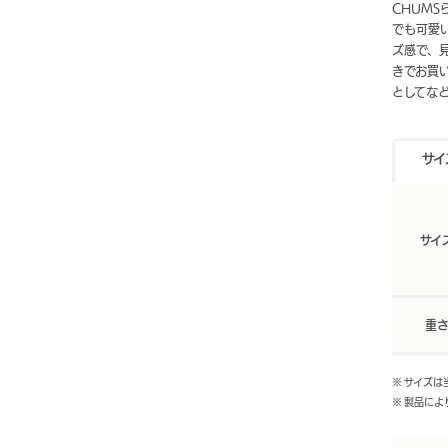
CHUM
でも可愛
ズ感で、
きでお買
としてな
サイ
サイ
重
※ サイズ
※ 製品に