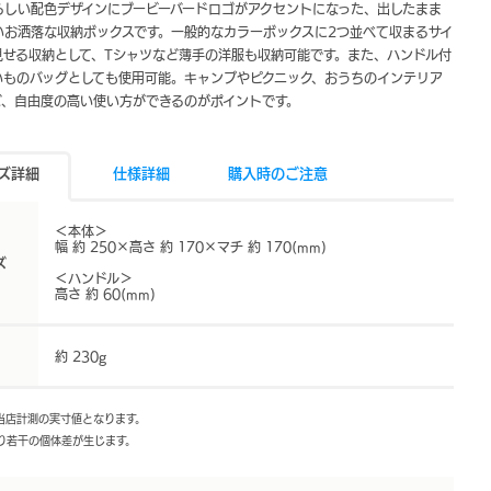
Sらしい配色デザインにブービーバードロゴがアクセントになった、出したまま
いお洒落な収納ボックスです。一般的なカラーボックスに2つ並べて収まるサイ
見せる収納として、Tシャツなど薄手の洋服も収納可能です。また、ハンドル付
いものバッグとしても使用可能。キャンプやピクニック、おうちのインテリア
ど、自由度の高い使い方ができるのがポイントです。
ズ詳細
仕様詳細
購入時のご注意
＜本体＞
幅 約 250×高さ 約 170×マチ 約 170(mm)
ズ
＜ハンドル＞
高さ 約 60(mm)
さ
約 230g
は当店計測の実寸値となります。
より若干の個体差が生じます。