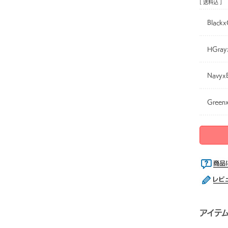
[ 送料込 ]
Blackx
HGray
Navyx
Greenx
アイテ