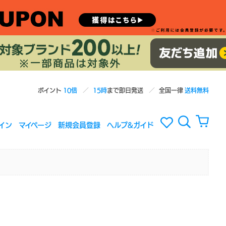
ポイント
10倍
15時
まで即日発送
全国一律
送料無料
イン
マイページ
新規会員登録
ヘルプ&ガイド