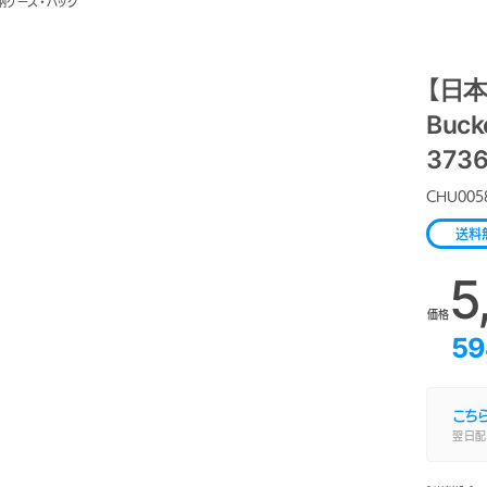
納ケース・バッグ
【日本
Buck
373
CHU005
送料
5
価格
59
こち
翌日配