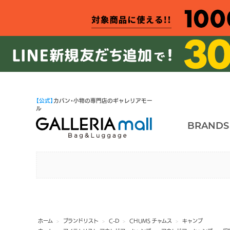
【公式】
カバン・小物の専門店のギャレリアモー
ル
BRANDS
ホーム
>
ブランドリスト
>
C-D
>
CHUMS チャムス
>
キャンプ