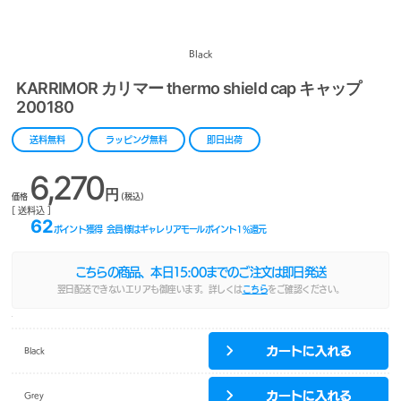
Black
KARRIMOR カリマー thermo shield cap キャップ
200180
送料無料
ラッピング無料
即日出荷
6,270
円
価格
(税込)
[ 送料込 ]
62
ポイント獲得
会員様はギャレリアモールポイント
1
%還元
こちらの商品、本日
15:00
までのご注文は即日発送
翌日配送できないエリアも御座います。詳しくは
こちら
をご確認ください。
Black
Grey