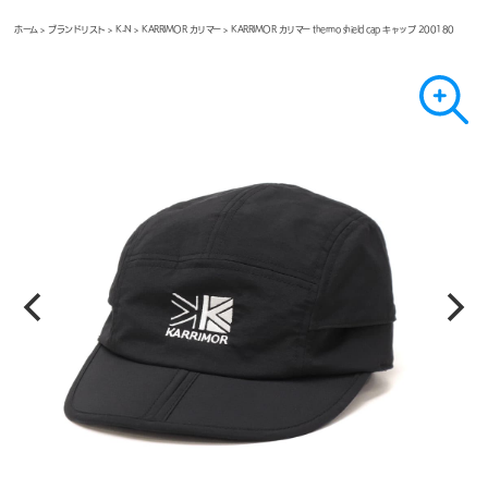
ホーム
>
ブランドリスト
>
K-N
>
KARRIMOR カリマー
> KARRIMOR カリマー thermo shield cap キャップ 200180