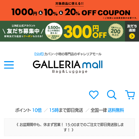
【公式】
カバン・小物の専門店のギャレリアモール
ポイント
10倍
15時
まで即日発送
全国一律
送料無料
《 お盆期間中も、休まず営業！ 15:00までのご注文で即日発送致しま
す！ 》