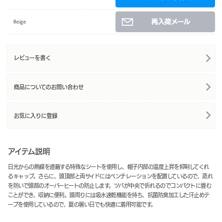
Beige
レビューを書く
商品についてのお問い合わせ
お気に入りに登録
アイテム説明
日光からの熱線を遮蔽する特殊なシートを使用し、帽子内部の温度上昇を抑制してくれ
るキャップ。さらに、頭頂部と両サイドにはベンチレーションを配置しているので、蒸れ
を防いで頭部のオーバーヒートの防止します。ツバが中央で折れるのでコンパクトに畳む
ことができ、収納に便利。頭周りには吸水速乾機能を持ち、抗菌防臭加工した汗止めテ
ープを使用しているので、夏の暑い日でも快適に着用可能です。