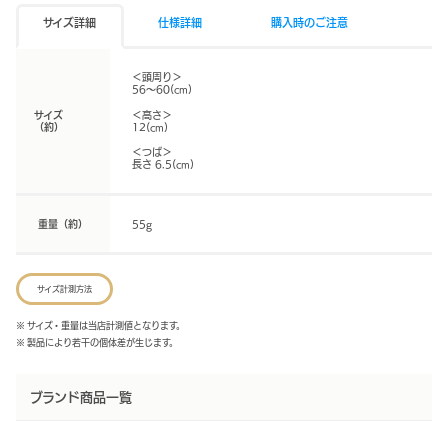
サイズ詳細
仕様詳細
購入時のご注意
＜頭周り＞
56～60(cm)
サイズ
＜高さ＞
（約）
12(cm)
＜つば＞
長さ 6.5(cm)
重量（約）
55g
サイズ計測方法
※ サイズ・重量は当店計測値となります。
※ 製品により若干の個体差が生じます。
ブランド商品一覧