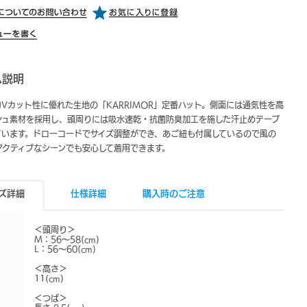
ム説明
Vカット性に優れた生地の「KARRIMOR」定番ハット。側面には通気性を高
シュ素材を採用し、頭周りには吸水速乾・抗菌防臭加工を施した汗止めテープ
ています。ドローコードでサイズ調整ができ、あご紐も付属しているので風の
アクティブなシーンでも安心して着用できます。
ズ詳細
仕様詳細
購入時のご注意
＜頭周り＞
M：56～58(cm)
L：56～60(cm)
＜高さ＞
11(cm)
＜つば＞