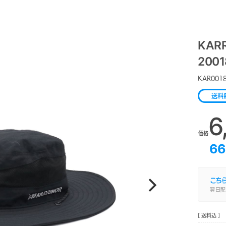
KAR
2001
KAR001
送料
6
価格
66
こち
翌日配
[ 送料込 ]