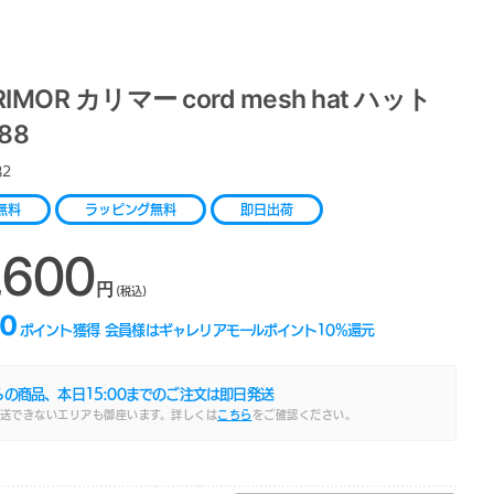
RIMOR カリマー cord mesh hat ハット
88
82
無料
ラッピング無料
即日出荷
,600
円
(税込)
0
ポイント獲得
会員様はギャレリアモールポイント
10
%還元
らの商品、本日
15:00
までのご注文は即日発送
送できないエリアも御座います。詳しくは
こちら
をご確認ください。