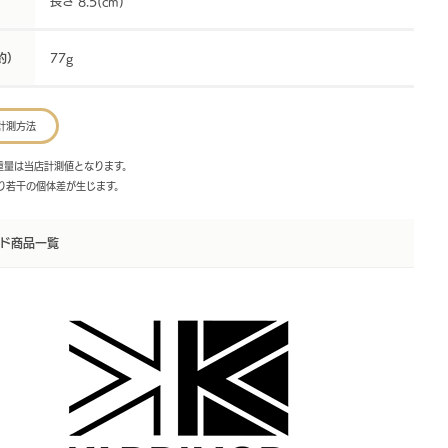
長さ 8.5(cm)
約）
77g
計測方法
・重量は当店計測値となります。
より若干の個体差が生じます。
ド商品一覧