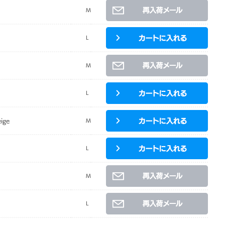
M
L
M
L
ige
M
L
M
L