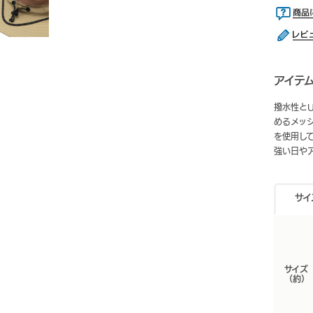
アイテ
撥水性とU
めるメッ
を使用し
強い日や
サイ
サイズ
（約）