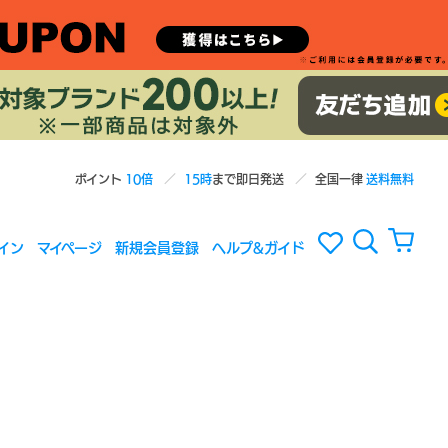
ポイント
10倍
15時
まで即日発送
全国一律
送料無料
イン
マイページ
新規会員登録
ヘルプ&ガイド