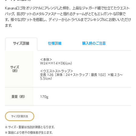
Kananaロゴをオリジナルにアレンジした柄を、上品なジャガード織で仕立てたウエスト
バッグ。前ポケットのメタルファスナーと揺れるチャームがとてもエレガントな印象で
す。様々なポケットを搭載し、デイリーからトラベルまでフレキシブルにお使いいただけ
ます。
サイズ詳細
仕様詳細
購入時のご注意
＜本体＞
W24×H14×D6(cm)
サイズ
（約）
＜ウエストストラップ＞
全長 126［本体：24＋ストラップ：最長 102］×幅 2.5～
5.5(cm)
重量（約）
170g
サイズ計測方法
※ サイズ・重量は当店計測値となります。
※ 製品により若干の個体差が生じます。