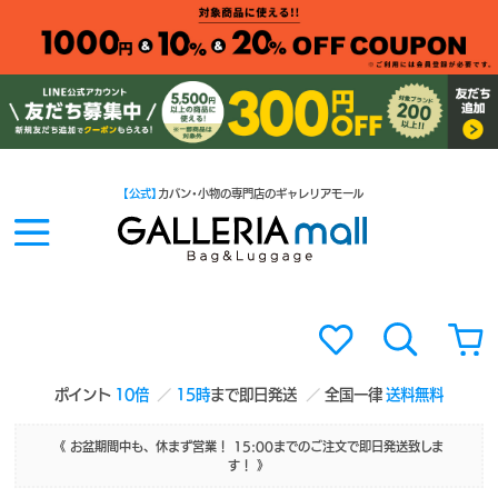
【公式】
カバン・小物の専門店のギャレリアモール
ポイント
10倍
15時
まで即日発送
全国一律
送料無料
《 お盆期間中も、休まず営業！ 15:00までのご注文で即日発送致しま
す！ 》