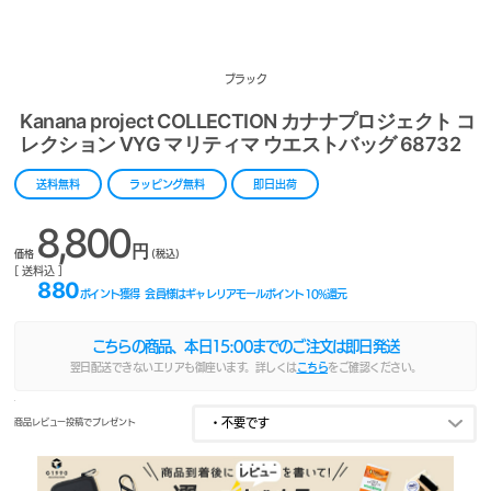
ブラック
Kanana project COLLECTION カナナプロジェクト コ
レクション VYG マリティマ ウエストバッグ 68732
送料無料
ラッピング無料
即日出荷
8,800
円
価格
(税込)
[ 送料込 ]
880
ポイント獲得
会員様はギャレリアモールポイント
10
%還元
こちらの商品、本日
15:00
までのご注文は即日発送
翌日配送できないエリアも御座います。詳しくは
こちら
をご確認ください。
商品レビュー投稿でプレゼント