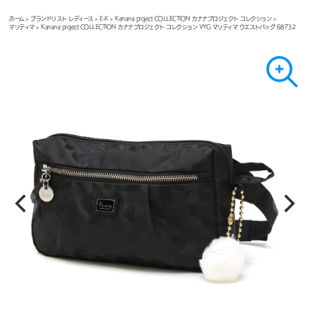
ホーム
>
ブランドリスト レディース
>
E-K
>
Kanana project COLLECTION カナナプロジェクト コレクション
>
マリティマ
> Kanana project COLLECTION カナナプロジェクト コレクション VYG マリティマ ウエストバッグ 68732