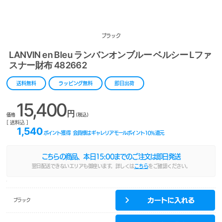
ブラック
LANVIN en Bleu ランバンオンブルー ベルシー Lファ
スナー財布 482662
送料無料
ラッピング無料
即日出荷
15,400
円
価格
(税込)
[ 送料込 ]
1,540
ポイント獲得
会員様はギャレリアモールポイント
10
%還元
こちらの商品、本日
15:00
までのご注文は即日発送
翌日配送できないエリアも御座います。詳しくは
こちら
をご確認ください。
ブラック