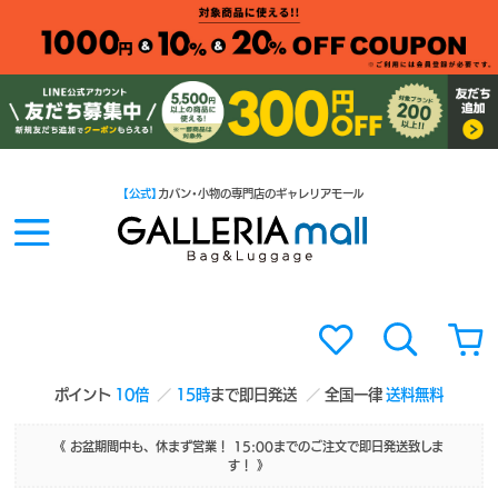
【公式】
カバン・小物の専門店のギャレリアモール
ポイント
10倍
15時
まで即日発送
全国一律
送料無料
《 お盆期間中も、休まず営業！ 15:00までのご注文で即日発送致しま
す！ 》