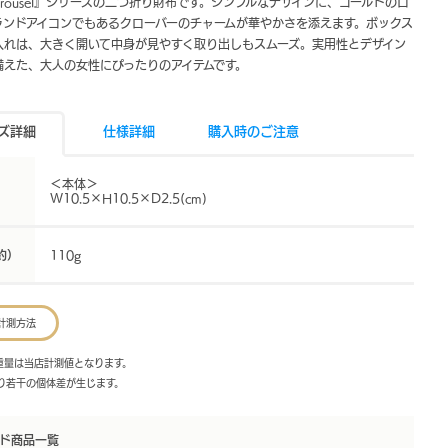
rrousel』シリーズの二つ折り財布です。シンプルなデザインに、ゴールドのロ
ランドアイコンでもあるクローバーのチャームが華やかさを添えます。ボックス
入れは、大きく開いて中身が見やすく取り出しもスムーズ。実用性とデザイン
備えた、大人の女性にぴったりのアイテムです。
ズ詳細
仕様詳細
購入時のご注意
＜本体＞
W10.5×H10.5×D2.5(cm)
約）
110g
計測方法
・重量は当店計測値となります。
より若干の個体差が生じます。
ド商品一覧