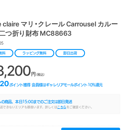
e claire マリ・クレール Carrousel カルー
二つ折り財布 MC88663
05
無料
ラッピング無料
即日出荷
3,200
円
(税込)
320
ポイント獲得
会員様はギャレリアモールポイント
10
%還元
らの商品、本日
15:00
までのご注文は即日発送
送できないエリアも御座います。詳しくは
こちら
をご確認ください。