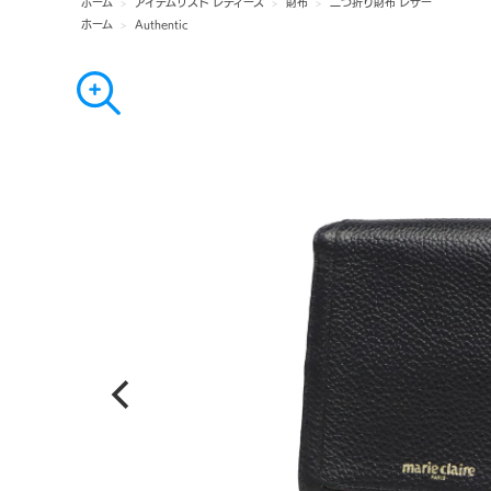
ホーム
>
アイテムリスト レディース
>
財布
>
二つ折り財布 レザー
ホーム
>
Authentic