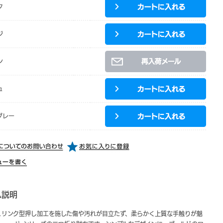
ク
ジ
ン
ュ
グレー
ム説明
ュリンク型押し加工を施した傷や汚れが目立たず、柔らかく上質な手触りが魅