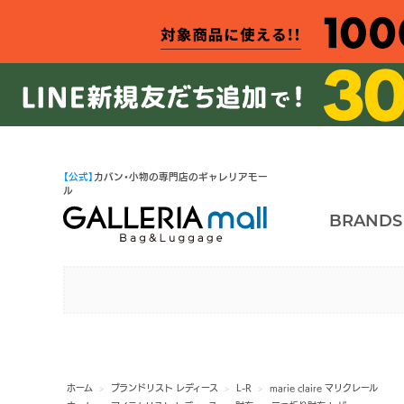
【公式】
カバン・小物の専門店のギャレリアモー
ル
BRANDS
ホーム
>
ブランドリスト レディース
>
L-R
>
marie claire マリクレール