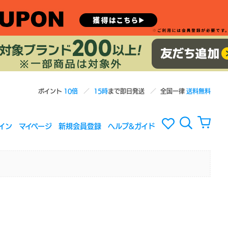
ポイント
10倍
15時
まで即日発送
全国一律
送料無料
イン
マイページ
新規会員登録
ヘルプ&ガイド