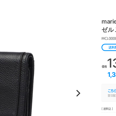
mari
ゼル 
MCL000
送料
1
価格
1,
こち
翌日配
[ 送料込 ]