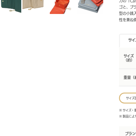
力の『Ca
ゴと、ブ
型の小銭
性を兼ね
サイ
サイズ
（約）
重量（
サイズ
※ サイズ
※ 製品に
ブラン