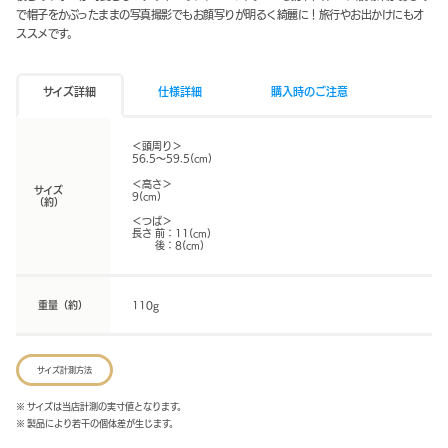
で帽子をかぶったままの写真撮影でもお顔写りが明るく綺麗に！旅行やお出かけにもオ
ススメです。
サイズ詳細
仕様詳細
購入時のご注意
＜頭周り＞
56.5～59.5(cm)
＜高さ＞
サイズ
9(cm)
（約）
＜つば＞
長さ 前：11(cm)
後：8(cm)
重量（約）
110g
サイズ計測方法
※ サイズは当店計測の実寸値となります。
※ 製品により若干の個体差が生じます。