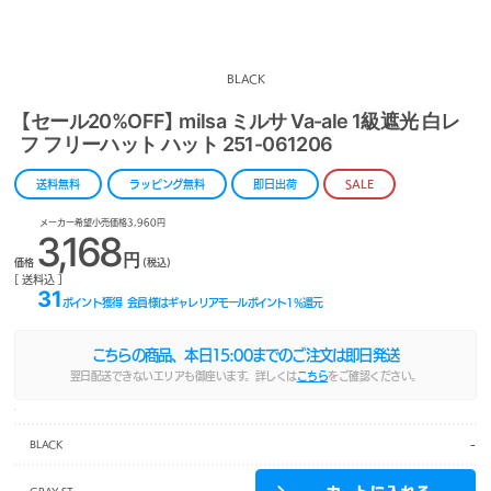
BLACK
【セール20%OFF】 milsa ミルサ Va-ale 1級遮光 白レ
フ フリーハット ハット 251-061206
送料無料
ラッピング無料
即日出荷
SALE
メーカー希望小売価格3,960円
3,168
円
価格
(税込)
[ 送料込 ]
31
ポイント獲得
会員様はギャレリアモールポイント
1
%還元
こちらの商品、本日
15:00
までのご注文は即日発送
翌日配送できないエリアも御座います。詳しくは
こちら
をご確認ください。
-
BLACK