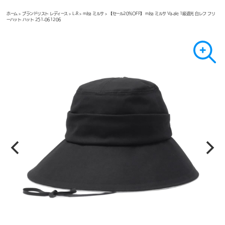
ホーム
>
ブランドリスト レディース
>
L-R
>
milsa ミルサ
> 【セール20%OFF】 milsa ミルサ Va-ale 1級遮光 白レフ フリ
ーハット ハット 251-061206