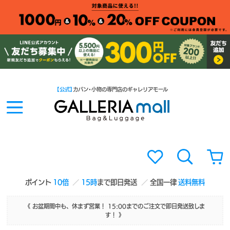
【公式】
カバン・小物の専門店のギャレリアモール
ポイント
10倍
15時
まで即日発送
全国一律
送料無料
《 お盆期間中も、休まず営業！ 15:00までのご注文で即日発送致しま
す！ 》