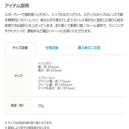
アイテム説明
スポーティーで普段使いしやすい、シンプルなサングラス。ミディアムサイズのレンズで顔
を標準的にカバーしつつ、鼻からずり落ちてしまうストレス等がなく安定した掛け心地を
実感できる設計に仕上がっています。また軽くて衝撃に強いフレーム素材で、ランニング
やサイクリング、運転中など幅広いシーンにお使いいただけます。
サイズ詳細
仕様詳細
購入時のご注意
＜レンズ＞
幅：約 55(mm)
高さ：約 42(mm)
サイズ
＜フレーム＞
ブリッジ幅：約 17(mm)
フレーム幅：約 145(mm)
テンプル長さ：約 137(mm)
重量（約）
20g
※ サイズは当店計測の実寸値となります。
※ 製品により若干の個体差が生じます。