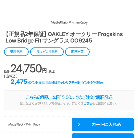
MatteBlack×PrizmRuby
【正規品2年保証】 OAKLEY オークリー Frogskins
Low Bridge Fit サングラス OO9245
送料無料
ラッピング無料
即日出荷
24,750
円
価格
(税込)
[ 送料込 ]
2,475
ポイント獲得
会員様はギャレリアモールポイント
10
%還元
こちらの商品、本日
15:00
までのご注文は即日発送
翌日配送できないエリアも御座います。詳しくは
こちら
をご確認ください。
MatteBlack×PrizmRuby