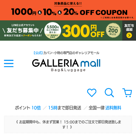
【公式】
カバン・小物の専門店のギャレリアモール
ポイント
10倍
15時
まで即日発送
全国一律
送料無料
《 お盆期間中も、休まず営業！ 15:00までのご注文で即日発送致しま
す！ 》