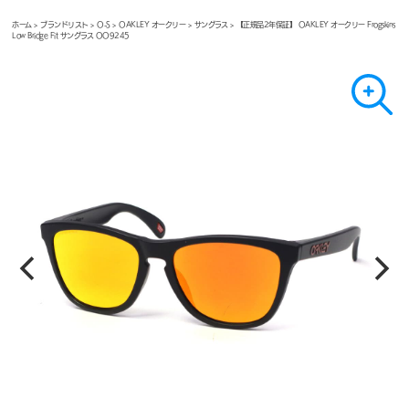
ホーム
>
ブランドリスト
>
O-S
>
OAKLEY オークリー
>
サングラス
> 【正規品2年保証】 OAKLEY オークリー Frogskins
Low Bridge Fit サングラス OO9245