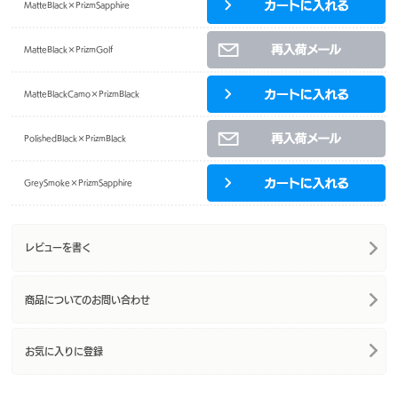
MatteBlack×PrizmSapphire
MatteBlack×PrizmGolf
MatteBlackCamo×PrizmBlack
PolishedBlack×PrizmBlack
GreySmoke×PrizmSapphire
レビューを書く
商品についてのお問い合わせ
お気に入りに登録