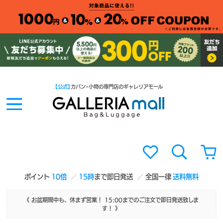
【公式】
カバン・小物の専門店のギャレリアモール
ポイント
10倍
15時
まで即日発送
全国一律
送料無料
《 お盆期間中も、休まず営業！ 15:00までのご注文で即日発送致しま
す！ 》