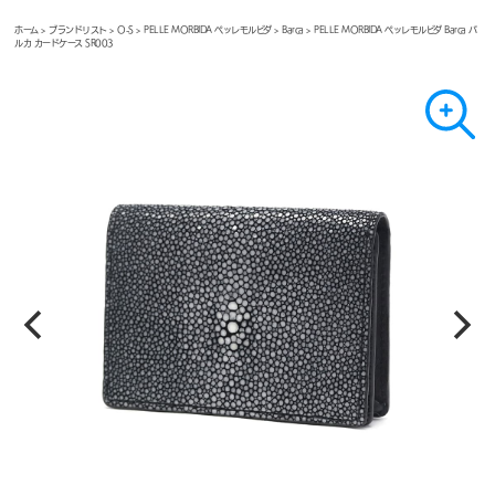
ホーム
>
ブランドリスト
>
O-S
>
PELLE MORBIDA ペッレモルビダ
>
Barca
> PELLE MORBIDA ペッレモルビダ Barca バ
ルカ カードケース SR003