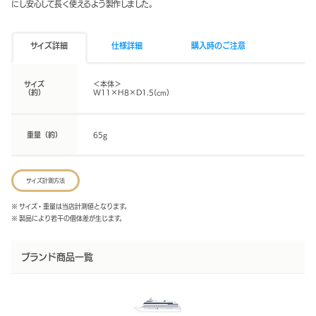
にし安心して長く使えるよう製作しました。
サイズ詳細
仕様詳細
購入時のご注意
サイズ
＜本体＞
（約）
W11×H8×D1.5(cm)
重量（約）
65g
サイズ計測方法
※ サイズ・重量は当店計測値となります。
※ 製品により若干の個体差が生じます。
ブランド商品一覧