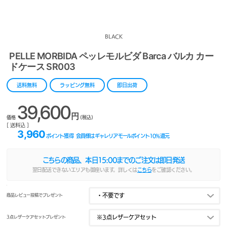
BLACK
PELLE MORBIDA ペッレモルビダ Barca バルカ カー
ドケース SR003
送料無料
ラッピング無料
即日出荷
39,600
円
価格
(税込)
[ 送料込 ]
3,960
ポイント獲得
会員様はギャレリアモールポイント
10
%還元
こちらの商品、本日
15:00
までのご注文は即日発送
翌日配送できないエリアも御座います。詳しくは
こちら
をご確認ください。
商品レビュー投稿でプレゼント
3点レザーケアセットプレゼント