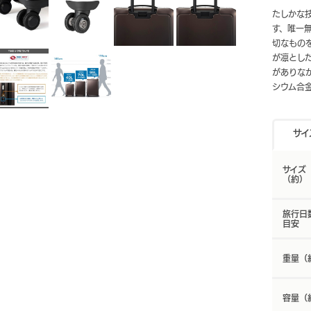
たしかな
す、唯一無二
切なもの
が凛とし
がありな
シウム合
サイ
サイズ
（約）
旅行日
目安
重量（
容量（