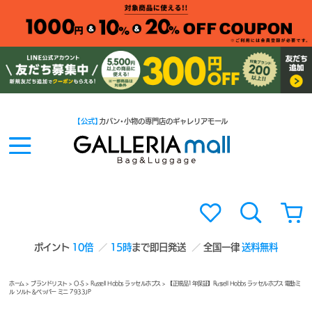
【公式】
カバン・小物の専門店のギャレリアモール
ポイント
10倍
15時
まで即日発送
全国一律
送料無料
ホーム
>
ブランドリスト
>
O-S
>
Russell Hobbs ラッセルホブス
> 【正規品1年保証】Russell Hobbs ラッセルホブス 電動ミ
ル ソルト＆ペッパー ミニ 7933JP