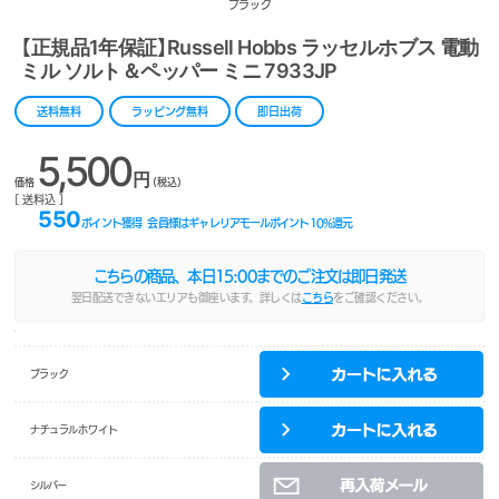
ブラック
【正規品1年保証】Russell Hobbs ラッセルホブス 電動
ミル ソルト＆ペッパー ミニ 7933JP
送料無料
ラッピング無料
即日出荷
5,500
円
価格
(税込)
[ 送料込 ]
550
ポイント獲得
会員様はギャレリアモールポイント
10
%還元
こちらの商品、本日
15:00
までのご注文は即日発送
翌日配送できないエリアも御座います。詳しくは
こちら
をご確認ください。
ブラック
ナチュラルホワイト
シルバー