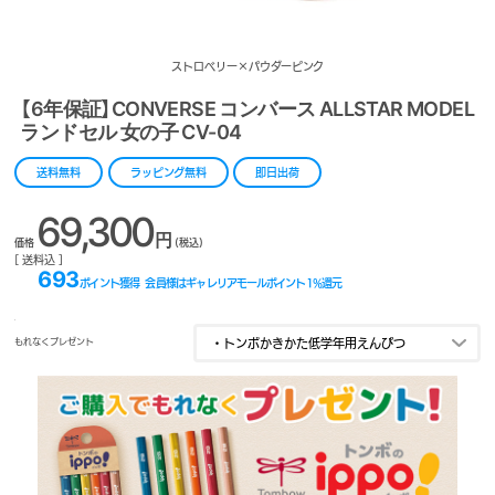
ストロベリー×パウダーピンク
【6年保証】CONVERSE コンバース ALLSTAR MODEL
ランドセル 女の子 CV-04
送料無料
ラッピング無料
即日出荷
69,300
円
価格
(税込)
[ 送料込 ]
693
ポイント獲得
会員様はギャレリアモールポイント
1
%還元
もれなくプレゼント