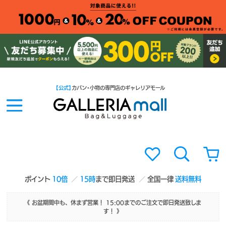
【公式】
カバン・小物の専門店のギャレリアモール
ポイント
10倍
15時
まで即日発送
全国一律
送料無料
《 お盆期間中も、休まず営業！ 15:00までのご注文で即日発送致しま
す！ 》