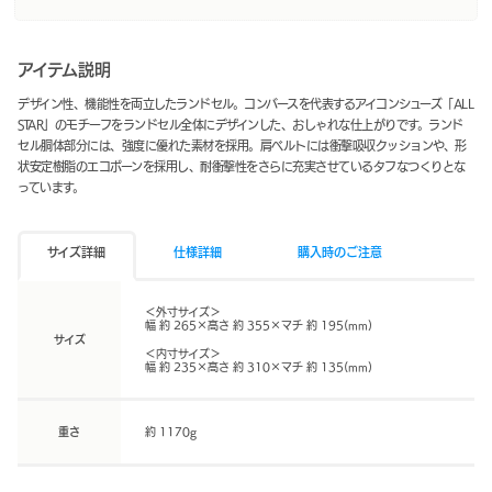
アイテム説明
デザイン性、機能性を両立したランドセル。コンバースを代表するアイコンシューズ「ALL
STAR」のモチーフをランドセル全体にデザインした、おしゃれな仕上がりです。ランド
セル胴体部分には、強度に優れた素材を採用。肩ベルトには衝撃吸収クッションや、形
状安定樹脂のエコボーンを採用し、耐衝撃性をさらに充実させているタフなつくりとな
っています。
サイズ詳細
仕様詳細
購入時のご注意
＜外寸サイズ＞
幅 約 265×高さ 約 355×マチ 約 195(mm)
サイズ
＜内寸サイズ＞
幅 約 235×高さ 約 310×マチ 約 135(mm)
重さ
約 1170g