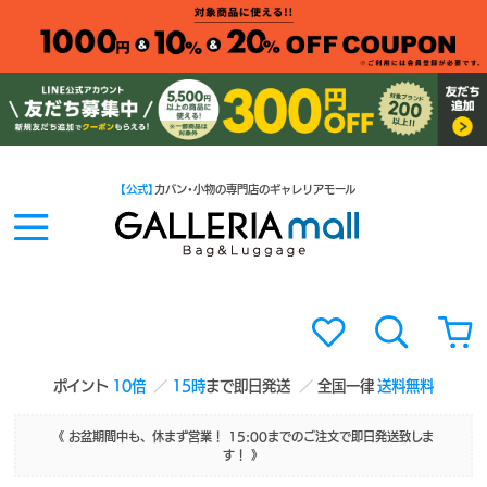
【公式】
カバン・小物の専門店のギャレリアモール
ポイント
10倍
15時
まで即日発送
全国一律
送料無料
《 お盆期間中も、休まず営業！ 15:00までのご注文で即日発送致しま
す！ 》