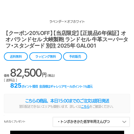
ラベンダー×オフホワイト
【クーポン20%OFF】【当店限定】【正規品6年保証】 オ
オバランドセル 大峽製鞄 ランドセル 牛革スーパータ
フ・スタンダード 別注 2025年 GAL001
送料無料
ラッピング無料
予約販売
82,500
円
価格
(税込)
[ 送料込 ]
825
ポイント獲得
会員様はギャレリアモールポイント
1
%還元
こちらの商品、本日
15:00
までのご注文は即日発送
翌日配送できないエリアも御座います。詳しくは
こちら
をご確認ください。
もれなくプレゼント