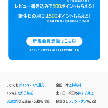
いつでも
ポイント10%還元
全国一律
送料無料
15時まで
即日発送
土・日・祝日も
休まず発送
8日以内
なら返品・交換も可能
修理など
アフターケア
も万全