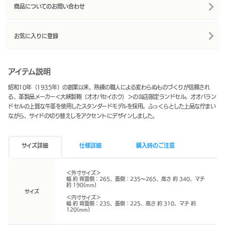
商品についてのお問い合わせ
お気に入りに登録
アイテム説明
昭和10年（1935年）の創業以来、熟練の職人による変わらぬものづくりが信頼され
る、革製品メーカー＜大峽製鞄（オオバセイホウ）＞の当店限定ランドセル。オオバラン
ドセルの上質な牛革を使用したスタンダードモデルを採用。ふっくらとした上品な佇まい
ながら、サイドの切り替えしをアクセントにデザインしました。
サイズ詳細
仕様詳細
購入時のご注意
＜外寸サイズ＞
幅 約 背面側：265、蓋側：235〜265、高さ 約 340、マチ
約 190(mm)
サイズ
＜内寸サイズ＞
幅 約 背面側：235、蓋側：225、高さ 約 310、マチ 約
120(mm)