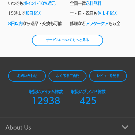
いつでも
ポイント10%還元
全国一律
送料無料
15時まで
即日発送
土・日・祝日も
休まず発送
8日以内
なら返品・交換も可能
修理など
アフターケア
も万全
サービスについてもっと見る
お問い合わせ
よくあるご質問
レビューを見る
取扱いアイテム総数
取扱いブランド総数
12938
425
About Us