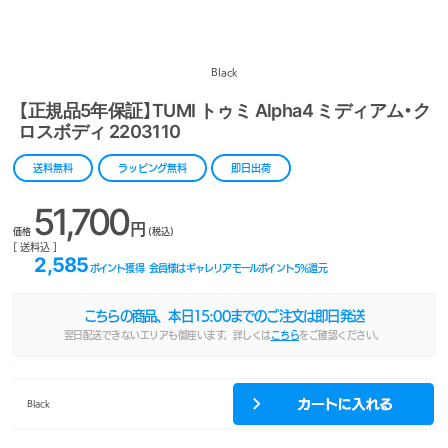
Black
【正規品5年保証】TUMI トゥミ Alpha4 ミディアム・ク
ロスボディ 2203110
送料無料
ラッピング無料
即日出荷
51,700
円
価格
(税込)
[ 送料込 ]
2,585
ポイント獲得
会員様はギャレリアモールポイント
5
%還元
こちらの商品、本日
15:00
までのご注文は即日発送
翌日配送できないエリアも御座います。詳しくは
こちら
をご確認ください。
Black