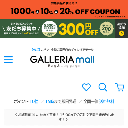
【公式】
カバン・小物の専門店のギャレリアモール
ポイント
10倍
15時
まで即日発送
全国一律
送料無料
《 お盆期間中も、休まず営業！ 15:00までのご注文で即日発送致しま
す！ 》