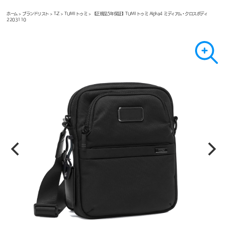
ホーム
>
ブランドリスト
>
T-Z
>
TUMI トゥミ
> 【正規品5年保証】TUMI トゥミ Alpha4 ミディアム・クロスボディ
2203110