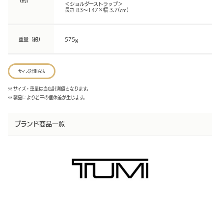
（約）
＜ショルダーストラップ＞
長さ 83～147×幅 3.7(cm)
重量（約）
575g
サイズ計測方法
※ サイズ・重量は当店計測値となります。
※ 製品により若干の個体差が生じます。
ブランド商品一覧