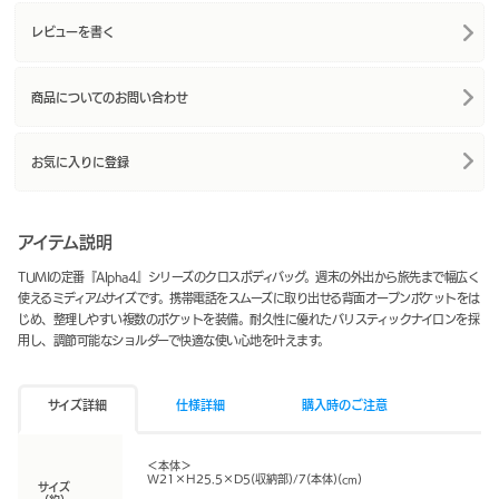
レビューを書く
商品についてのお問い合わせ
お気に入りに登録
アイテム説明
TUMIの定番『Alpha4』シリーズのクロスボディバッグ。週末の外出から旅先まで幅広く
使えるミディアムサイズです。携帯電話をスムーズに取り出せる背面オープンポケットをは
じめ、整理しやすい複数のポケットを装備。耐久性に優れたバリスティックナイロンを採
用し、調節可能なショルダーで快適な使い心地を叶えます。
サイズ詳細
仕様詳細
購入時のご注意
＜本体＞
W21×H25.5×D5(収納部)/7(本体)(cm)
サイズ