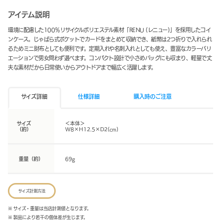
アイテム説明
環境に配慮した100％リサイクルポリエステル素材「RENU (レニュー)」を採用したコイ
ンケース。じゃばら式ポケットでカードをまとめて収納でき、紙幣は2つ折りで入れられ
るためミニ財布としても便利です。定期入れや名刺入れとしても使え、豊富なカラーバリ
エーションで男女問わず選べます。コンパクト設計で小さめバッグにも収まり、軽量で丈
夫な素材だから日常使いからアウトドアまで幅広く活躍します。
サイズ詳細
仕様詳細
購入時のご注意
サイズ
＜本体＞
（約）
W8×H12.5×D2(cm)
重量（約）
69g
サイズ計測方法
※ サイズ・重量は当店計測値となります。
※ 製品により若干の個体差が生じます。