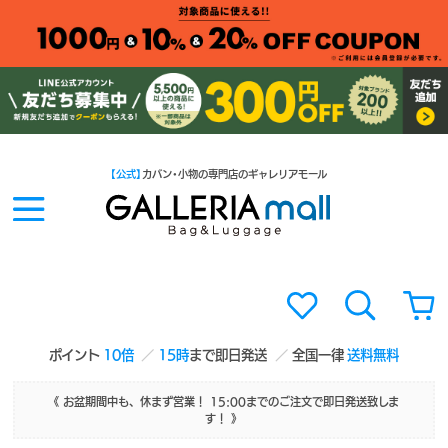
【公式】
カバン・小物の専門店のギャレリアモール
ポイント
10倍
15時
まで即日発送
全国一律
送料無料
《 お盆期間中も、休まず営業！ 15:00までのご注文で即日発送致しま
す！ 》