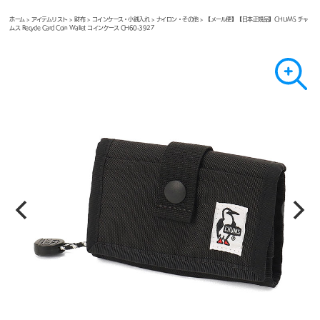
ホーム
>
アイテムリスト
>
財布
>
コインケース・小銭入れ
>
ナイロン・その他
> 【メール便】【日本正規品】CHUMS チャ
ムス Recycle Card Coin Wallet コインケース CH60-3927