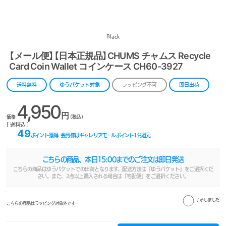
Black
【メール便】【日本正規品】CHUMS チャムス Recycle
Card Coin Wallet コインケース CH60-3927
送料無料
ゆうパケット対象
ラッピング不可
即日出荷
4,950
円
価格
(税込)
[ 送料込 ]
49
ポイント獲得
会員様はギャレリアモールポイント
1
%還元
こちらの商品、本日
15:00
までのご注文は即日発送
こちらの商品はゆうパケットでの出荷となります。配送方法は「ゆうパケット」をご選択くだ
さい。また、2点以上購入される場合は「宅配便」をご選択ください。
了承しました
こちらの商品はラッピング対象外です