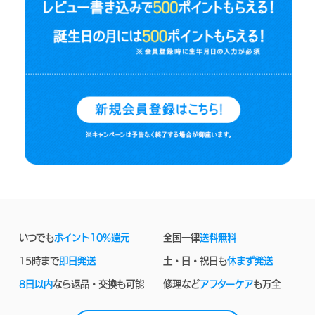
いつでも
ポイント10%還元
全国一律
送料無料
15時まで
即日発送
土・日・祝日も
休まず発送
8日以内
なら返品・交換も可能
修理など
アフターケア
も万全