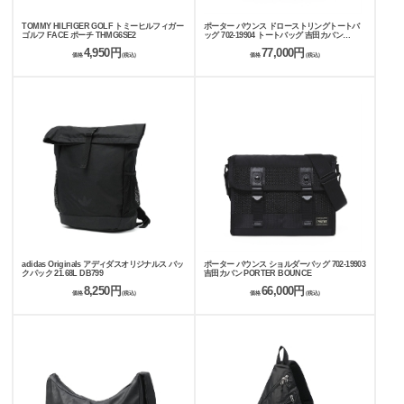
TOMMY HILFIGER GOLF トミーヒルフィガー
ポーター バウンス ドローストリングトートバ
ゴルフ FACE ポーチ THMG6SE2
ッグ 702-19904 トートバッグ 吉田カバン
PORTER BOUNCE
4,950円
77,000円
価格
(税込)
価格
(税込)
adidas Originals アディダスオリジナルス バッ
ポーター バウンス ショルダーバッグ 702-19903
クパック 21.68L DB799
吉田カバン PORTER BOUNCE
8,250円
66,000円
価格
(税込)
価格
(税込)