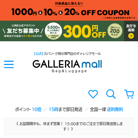
【公式】
カバン・小物の専門店のギャレリアモール
ポイント
10倍
15時
まで即日発送
全国一律
送料無料
《 お盆期間中も、休まず営業！ 15:00までのご注文で即日発送致しま
す！ 》