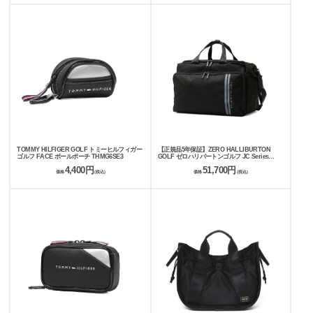
TOMMY HILFIGER GOLF トミーヒルフィガー
【正規品5年保証】ZERO HALLIBURTON
ゴルフ FACE ボールポーチ THMG6SE3
GOLF ゼロハリバートンゴルフ JC Series
Locker Boston ZHG-B26 Jacquard Camo
4,400円
51,700円
85251
価格
(税込)
価格
(税込)