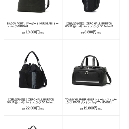
BAGGY PORT バギーポート KUROSABI トー
【正規品5年保証】 ZERO HALLIBURTON
トバッグ GRN9607
GOLF ゼロハリバートンゴルフ JC Series Ball
Case ZHG-B26 Jacquard Camo 85258
19,800円
8,800円
価格
(税込)
価格
(税込)
【正規品5年保証】 ZERO HALLIBURTON
TOMMY HILFIGER GOLF トミーヒルフィガー
GOLF ゼロハリバートンゴルフ JC Series
ゴルフ FACE ボストンバッグ THMG6SB1
Drawstring Shoulder Bag ZHG-B26 Jacquard
22,000円
19,800円
Camo 85257
価格
(税込)
価格
(税込)