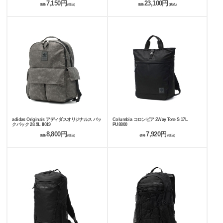
7,150円
23,100円
85255
価格
(税込)
価格
(税込)
adidas Originals アディダスオリジナルス バッ
Columbia コロンビア 2Way Tote S 17L
クパック 28.9L II019
PU8800
8,800円
7,920円
価格
(税込)
価格
(税込)