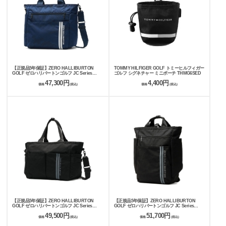
【正規品5年保証】ZERO HALLIBURTON
TOMMY HILFIGER GOLF トミーヒルフィガー
GOLF ゼロハリバートンゴルフ JC Series
ゴルフ シグネチャー ミニポーチ THMG6SED
Medium Locker Tote ZHG-B26 Jacquard
47,300円
4,400円
Camo 85254
価格
(税込)
価格
(税込)
【正規品5年保証】ZERO HALLIBURTON
【正規品5年保証】ZERO HALLIBURTON
GOLF ゼロハリバートンゴルフ JC Series
GOLF ゼロハリバートンゴルフ JC Series
Large Locker Tote ZHG-B26 Jacquard Camo
Golfer's Backpack ZHG-B26 Jacquard Camo
49,500円
51,700円
85253
85252
価格
(税込)
価格
(税込)