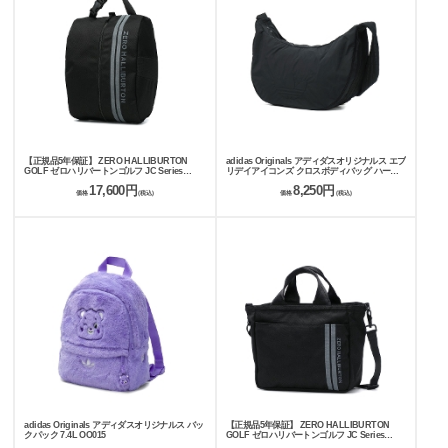
【正規品5年保証】 ZERO HALLIBURTON
adidas Originals アディダスオリジナルス エブ
GOLF ゼロハリバートンゴルフ JC Series
リデイアイコンズ クロスボディバッグ ハーフ
Shoes Case ZHG-B26 Jacquard Camo 85256
ムーン ショルダーバッグ VA678
17,600円
8,250円
価格
(税込)
価格
(税込)
adidas Originals アディダスオリジナルス バッ
【正規品5年保証】 ZERO HALLIBURTON
クパック 7.4L OO015
GOLF ゼロハリバートンゴルフ JC Series
Shoulder Cart Tote ZHG-B26 Jacquard Camo