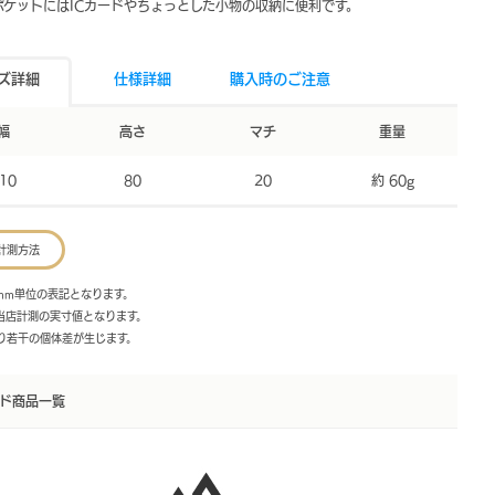
ポケットにはICカードやちょっとした小物の収納に便利です。
ズ詳細
仕様詳細
購入時のご注意
幅
高さ
マチ
重量
10
80
20
約 60g
計測方法
mm単位の表記となります。
は当店計測の実寸値となります。
より若干の個体差が生じます。
ド商品一覧