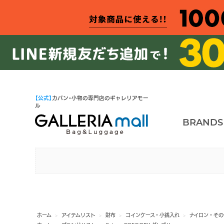
【公式】
カバン・小物の専門店のギャレリアモー
ル
BRANDS
ホーム
>
アイテムリスト
>
財布
>
コインケース・小銭入れ
>
ナイロン・その