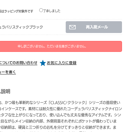
了承しました
品はラッピング対象外です
ュラバリスティックブラック
申し訳ございません。ただいま在庫がございません。
ム説明
、かつ最も革新的なシリーズ『CLASSIC/クラシック』シリーズの普段使い
コインケースです。素材には耐久性に優れたコーデュラバリスティックナイロン
たタフな仕上がりになっており、使い込んでも丈夫な優秀なアイテムです。シン
た目ながらメイン収納の内部、外側背面それぞれにポケットが備わっていま
ン収納部は、硬貨と三つ折りのお札を分けてすっきりと収納ができます。ま