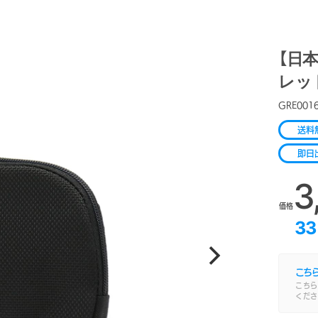
【日本
レッ
GRE001
送料
即日
3
価格
33
こち
こちら
くださ