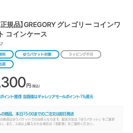
正規品】GREGORY グレゴリー コインワ
ト コインケース
67
無料
ゆうパケット対象
ラッピング不可
出荷
,300
円
(税込)
ポイント獲得
会員様はギャレリアモールポイント
1
%還元
らの商品、本日
15:00
までのご注文は即日発送
の商品はゆうパケットでの出荷となります。配送方法は「ゆうパケット」をご選択
い。また、2点以上購入される場合は「宅配便」をご選択ください。