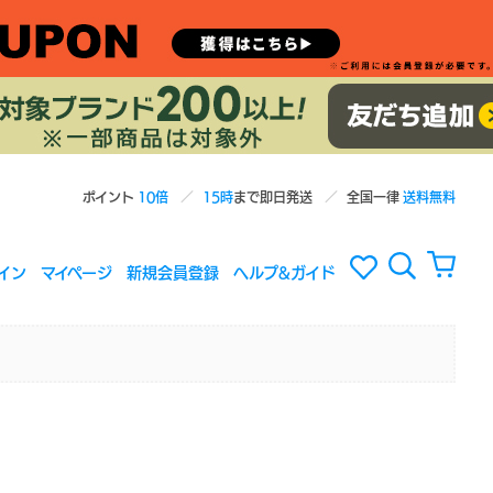
ポイント
10倍
15時
まで即日発送
全国一律
送料無料
イン
マイページ
新規会員登録
ヘルプ&ガイド