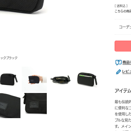
[ 送料込 ]
こちらの商
コーデ
ィックブラック
アイテ
最も伝統的
に便利な
を使用し
プルな見
す。メイ