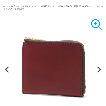
ホーム
>
アイテムリスト
>
財布
>
コインケース・小銭入れ
>
レザー
> Dakota BLACK LABEL ダコタブラックレーベル ヒル
ツ コインケース 0620081