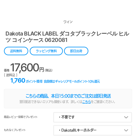
ワイン
Dakota BLACK LABEL ダコタブラックレーベル ヒル
ツ コインケース 0620081
送料無料
ラッピング無料
即日出荷
17,600
円
価格
(税込)
[ 送料込 ]
1,760
ポイント獲得
会員様はギャレリアモールポイント
10
%還元
こちらの商品、本日
15:00
までのご注文は即日発送
翌日配送できないエリアも御座います。詳しくは
こちら
をご確認ください。
商品レビュー投稿でプレゼント
もれなくプレゼント