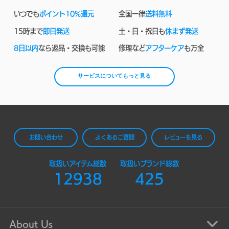
いつでも
ポイント10%還元
全国一律
送料無料
15時まで
即日発送
土・日・祝日も
休まず発送
8日以内
なら返品・交換も可能
修理など
アフターケア
も万全
サービスについてもっと見る
お問い合わせ
よくあるご質問
レビューを見る
取扱いアイテム総数
取扱いブランド総数
12938
425
About Us