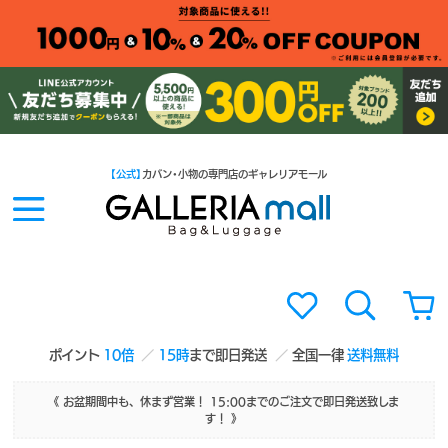
【公式】
カバン・小物の専門店のギャレリアモール
ポイント
10倍
15時
まで即日発送
全国一律
送料無料
《 お盆期間中も、休まず営業！ 15:00までのご注文で即日発送致しま
す！ 》