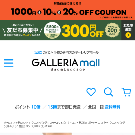
【公式】
カバン・小物の専門店のギャレリアモール
ポイント
10倍
15時
まで即日発送
全国一律
送料無料
ホーム
>
アイテムリスト
>
ウエストバッグ
>
スモールサイズ
>
ナイロン・その他
> ポーター コンパート ウエストバッグ
538-16167 吉田カバン PORTER COMPART