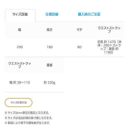
サイズ詳細
仕様詳細
購入時のご注意
ウエストストラッ
幅
高さ
マチ
プ
全長 約 1470［本
体：290＋ストラ
290
180
80
ップ：最長 約
1180］
ウエストストラッ
重量
プ
幅 約 38～110
約 330g
サイズ計測方法
※ サイズはmm単位の表記となります。
※ サイズは当店計測の実寸値となります。
※ 製品により若干の個体差が生じます。