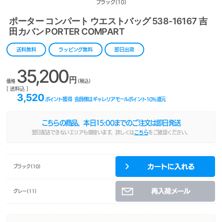
ブラック(10)
ポーター コンパート ウエストバッグ 538-16167 吉
田カバン PORTER COMPART
送料無料
ラッピング無料
即日出荷
35,200
円
価格
(税込)
[ 送料込 ]
3,520
ポイント獲得
会員様はギャレリアモールポイント
10
%還元
こちらの商品、本日
15:00
までのご注文は即日発送
翌日配送できないエリアも御座います。詳しくは
こちら
をご確認ください。
ブラック(10)
グレー(11)