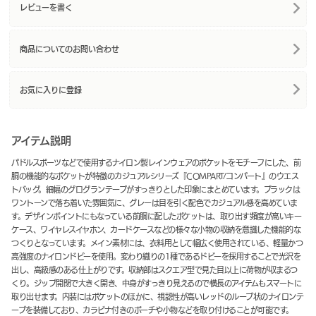
レビューを書く
商品についてのお問い合わせ
お気に入りに登録
アイテム説明
パドルスポーツなどで使用するナイロン製レインウェアのポケットをモチーフにした、前
胴の機能的なポケットが特徴のカジュアルシリーズ『COMPART/コンパート』のウエス
トバッグ。細幅のグログランテープがすっきりとした印象にまとめています。ブラックは
ワントーンで落ち着いた雰囲気に、グレーは目を引く配色でカジュアル感を高めていま
す。デザインポイントにもなっている前胴に配したポケットは、取り出す頻度が高いキー
ケース、ワイヤレスイヤホン、カードケースなどの様々な小物の収納を意識した機能的な
つくりとなっています。メイン素材には、衣料用として幅広く使用されている、軽量かつ
高強度のナイロンドビーを使用。変わり織りの1種であるドビーを採用することで光沢を
出し、高級感のある仕上がりです。収納部はスクエア型で見た目以上に荷物が収まるつ
くり。ジップ開閉で大きく開き、中身がすっきり見えるので横長のアイテムもスマートに
取り出せます。内装にはポケットのほかに、視認性が高いレッドのループ状のナイロンテ
ープを装備しており、カラビナ付きのポーチや小物などを取り付けることが可能です。