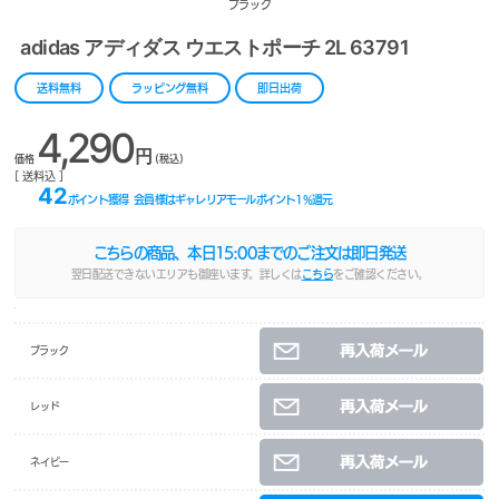
ブラック
adidas アディダス ウエストポーチ 2L 63791
送料無料
ラッピング無料
即日出荷
4,290
円
価格
(税込)
[ 送料込 ]
42
ポイント獲得
会員様はギャレリアモールポイント
1
%還元
こちらの商品、本日
15:00
までのご注文は即日発送
翌日配送できないエリアも御座います。詳しくは
こちら
をご確認ください。
ブラック
レッド
ネイビー