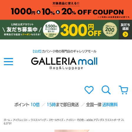
【公式】
カバン・小物の専門店のギャレリアモール
ポイント
10倍
15時
まで即日発送
全国一律
送料無料
ホーム
>
アイテムリスト
>
ウエストバッグ
>
スモールサイズ
>
ナイロン・その他
> adidas アディダス ウエストポーチ 2L
63791