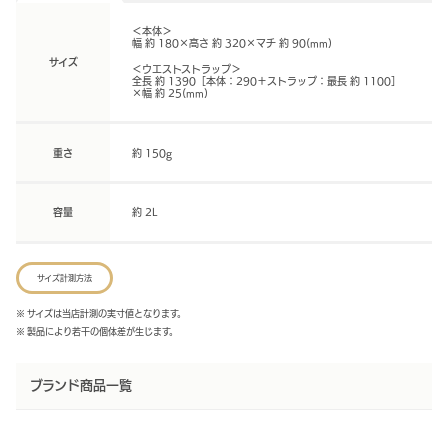
＜本体＞
幅 約 180×高さ 約 320×マチ 約 90(mm)
サイズ
＜ウエストストラップ＞
全長 約 1390［本体：290＋ストラップ：最長 約 1100］
×幅 約 25(mm)
重さ
約 150g
容量
約 2L
サイズ計測方法
※ サイズは当店計測の実寸値となります。
※ 製品により若干の個体差が生じます。
ブランド商品一覧